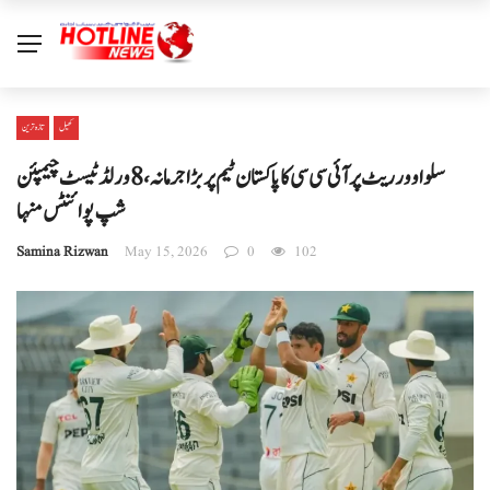
کھیل
تازہ ترین
سلو اوور ریٹ پر آئی سی سی کا پاکستان ٹیم پر بڑا جرمانہ، 8 ورلڈ ٹیسٹ چیمپئن
شپ پوائنٹس منہا
Samina Rizwan
May 15, 2026
0
102