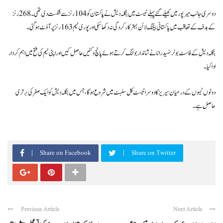
دوسری جانب میرپور میں کھیلے گئے پہلے ٹیسٹ میں بنگلہ دیش نے پاکستان کو 104 رنز سے شکست دی تھی۔ 268 رنز
کے ہدف کے تعاقب میں پاکستانی بیٹنگ لائن بہتر کارکردگی نہ دکھا سکی اور پوری ٹیم 163 رنز پر آؤٹ ہو گئی۔
بنگلہ دیش کے فاسٹ بولر نہید رانا نے شاندار بولنگ کرتے ہوئے پانچ وکٹیں حاصل کیں اور اپنی ٹیم کی فتح میں اہم کردار
ادا کیا۔
دونوں ٹیموں کے درمیان سیریز کا دوسرا ٹیسٹ کل سلہٹ میں شروع ہوگا، جس میں بنگلہ دیش کو ایک صفر کی برتری
حاصل ہے۔
Share on Facebook
Share on Twitter
Previous Article
Next Article