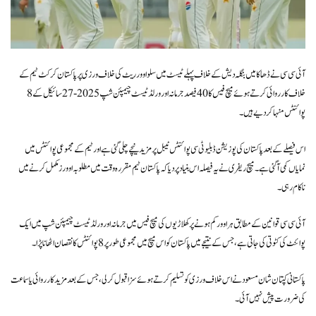
آئی سی سی نے ڈھاکا میں بنگلہ دیش کے خلاف پہلے ٹیسٹ میں سلو اوور ریٹ کی خلاف ورزی پر پاکستان کرکٹ ٹیم کے
خلاف کارروائی کرتے ہوئے میچ فیس کا 40 فیصد جرمانہ اور ورلڈ ٹیسٹ چیمپئن شپ 2025-27 سائیکل کے 8
پوائنٹس منہا کر دیے ہیں۔
اس فیصلے کے بعد پاکستان کی پوزیشن ڈبلیو ٹی سی پوائنٹس ٹیبل پر مزید نیچے چلی گئی ہے اور ٹیم کے مجموعی پوائنٹس میں
نمایاں کمی آ گئی ہے۔ میچ ریفری نے یہ فیصلہ اس بنیاد پر دیا کہ پاکستان ٹیم مقررہ وقت میں مطلوبہ اوورز مکمل کرنے میں
ناکام رہی۔
آئی سی سی قوانین کے مطابق ہر اوور کم ہونے پر کھلاڑیوں کی میچ فیس میں جرمانہ اور ورلڈ ٹیسٹ چیمپئن شپ میں ایک
پوائنٹ کی کٹوتی کی جاتی ہے، جس کے نتیجے میں پاکستان کو اس میچ میں مجموعی طور پر 8 پوائنٹس کا نقصان اٹھانا پڑا۔
پاکستانی کپتان شان مسعود نے اس خلاف ورزی کو تسلیم کرتے ہوئے سزا قبول کر لی، جس کے بعد مزید کارروائی یا سماعت
کی ضرورت پیش نہیں آئی۔