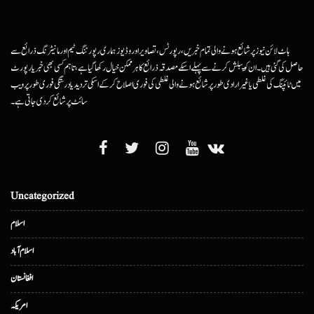
ہاٹ لائن نیوز پر شائع ہونے والی تمام خبریں، رپورٹس، تصاویر اور وڈیوز ہماری رپورٹنگ ٹیم اور مانیٹرنگ ذرائع سے
حاصل کی گئی ہیں۔ ان کو پبلش کرنے سے پہلے اسکے مصدقہ ذرائع کا ہرممکن خیال رکھا گیا ہے، تاہم کسی بھی خبر یا رپورٹ
میں ٹائپنگ کی غلطی یا غیرارادی طور پر شائع ہونے والی غلطی کی فوری اصلاح کرکے اسکی تردید یا درستگی فوری طور پر ویب
سائٹ پر شائع کردی جاتی ہے۔
Uncategorized
اسلام
اسلام آباد
افغانستان
امریکہ