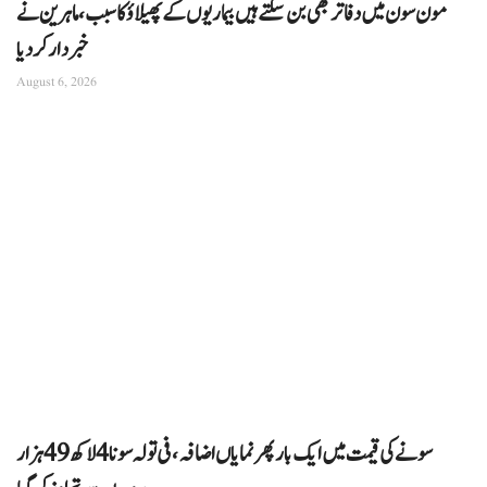
مون سون میں دفاتر بھی بن سکتے ہیں بیماریوں کے پھیلاؤ کا سبب، ماہرین نے
خبردار کر دیا
August 6, 2026
سونے کی قیمت میں ایک بار پھر نمایاں اضافہ، فی تولہ سونا 4 لاکھ 49 ہزار