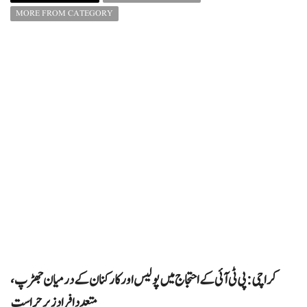
MORE FROM CATEGORY
کراچی: پی ٹی آئی کے احتجاج میں پولیس اور کارکنان کے درمیان جھڑپ،
متعدد افراد زیرِ حراست