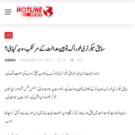
پاکستان
سابق سیکرٹری خوراک توہین عدالت کےمرتکب ،وجہ کیابنی؟
Admin
September 26, 2023
0
347
لاہور: (ہاٹ لائن نیوز) سابق سیکرٹری خوارک نے جواب جمع کروانے کی مہلت مانگ لی ۔
سابق سیکرٹری خوراک زمان وٹو کے خلاف توہین عدالت کی درخواست پر سماعت ہوئی ،جسٹس شمس محمود مرزا پاکستان
شوگر ملز ایسوسی ایشن کی درخواست پر سماعت کی ۔
زمان وٹو بذاتِ خود عدالت میں پیش ہوئے اور کہا کہ مجھے مزید مہلت دی جائے، میں اس حوالے سے وکیل کرنا چاہتا
ہوں ۔