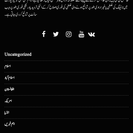
حاصل کی گئی ہیں۔ ان کو پبلش کرنے سے پہلے اسکے مصدقہ ذرائع کا ہرممکن خیال رکھا گیا ہے، تاہم کسی بھی خبر یا رپورٹ
میں ٹائپنگ کی غلطی یا غیرارادی طور پر شائع ہونے والی غلطی کی فوری اصلاح کرکے اسکی تردید یا درستگی فوری طور پر ویب
سائٹ پر شائع کردی جاتی ہے۔
Uncategorized
اسلام
اسلام آباد
افغانستان
امریکہ
انڈیا
اہم خبریں