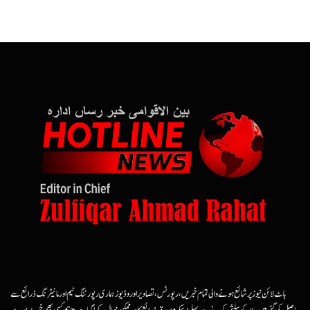
ہاٹ لائن نیوز پر شائع ہونے والی تمام خبریں، رپورٹس، تصاویر اور وڈیوز ہماری رپورٹنگ ٹیم اور مانیٹرنگ ذرائع سے