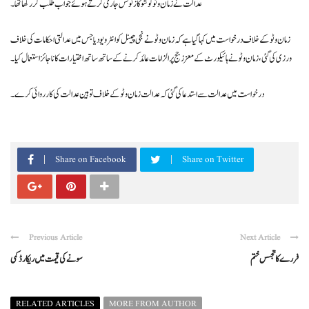
عدالت نے زمان وٹو کو شوکاز نوٹس جاری کرتے ہوئے جواب طلب کر رکھا تھا ۔
زمان وٹو کے خلاف درخواست میں کہا گیا ہے کہ زمان وٹو نے نجی چینل کو انٹرویو دیا جس میں عدالتی احکامات کی خلاف
ورزی کی گئی ، زمان وٹو نے ہائیکورٹ کے معزز جج پر الزامات عائد کرنے کے ساتھ ساتھ اختیارات کا ناجائز استعمال کیا ۔
درخواست میں عدالت سے استدعا کی گئی کہ عدالت زمان وٹو کے خلاف توہین عدالت کی کارروائی کرے ۔
Share on Facebook
Share on Twitter
Previous Article
Next Article
فررے کا تجسس ختم
سونے کی قیمت میں ریکارڈ کمی
RELATED ARTICLES
MORE FROM AUTHOR