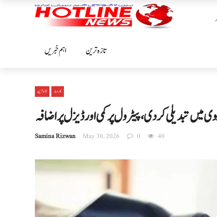
تازہ ترین
اہم خبریں
کاروبار
تازہ ترین
 میں تبدیلی کر دی، پیٹرول پر کمی اور ڈیزل پر اضافہ
Samina Rizwan
May 30, 2026
0
40