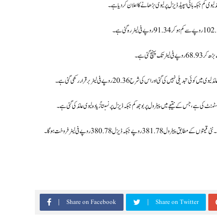
وی کم جبکہ ہائی اسپیڈ ڈیزل پر لیوی بڑھانے کا اعلان کر دیا ہے۔
ہیں کی گئی اور اس کی شرح 20.36 روپے فی لیٹر برقرار رکھی گئی ہے۔
کی ہے، جس کے نتیجے میں پیٹرول پر بوجھ کم جبکہ ڈیزل پر نسبتاً زیادہ لیوی عائد کی گئی ہے۔
Share on Facebook
Share on Twitter