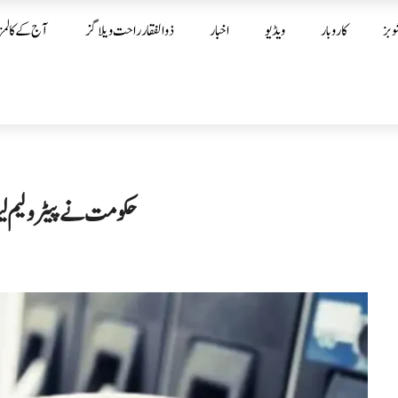
وبز
کاروبار
ویڈیو
اخبار
ذوالفقار راحت ویلاگز
آج کے کالمز
حکومت نے پیٹرولیم لیوی