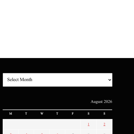
August 2026
M
T
W
T
F
S
S
1
2