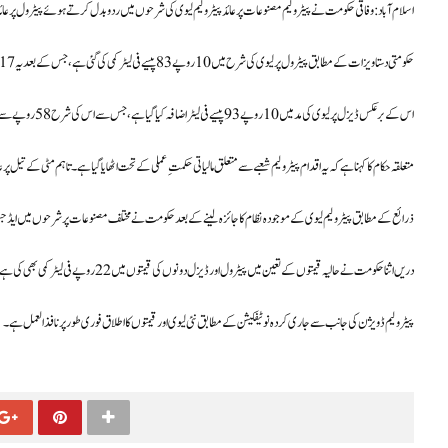
اسلام آباد: وفاقی حکومت نے پیٹرولیم مصنوعات پر عائد پیٹرولیم لیوی کی شرحوں میں ردوبدل کرتے ہوئے پیٹرول پر عائد لی
حکومتی دستاویزات کے مطابق پیٹرول پر لیوی کی شرح میں 10 روپے 83 پیسے فی لیٹر کمی کی گئی ہے، جس کے بعد یہ 102.17 روپے سے کم ہو کر 91.34 روپے فی لیٹر رہ گئی ہے۔
اس کے برعکس ڈیزل پر لیوی کی مد میں 10 روپے 93 پیسے فی لیٹر اضافہ کیا گیا ہے، جس سے اس کی شرح 58 روپے سے بڑھ کر 68.93 روپے فی لیٹر تک پہنچ گئی ہے۔
متعلقہ حکام کا کہنا ہے کہ یہ اقدام پیٹرولیم شعبے سے متعلق مالیاتی حکمتِ عملی کے تحت اٹھایا گیا ہے۔ تاہم مٹی کے تیل پر عائد لیوی میں کوئی تبدیلی ن
ذرائع کے مطابق پیٹرولیم لیوی کے موجودہ نظام کا جائزہ لینے کے بعد حکومت نے مختلف مصنوعات پر شرحوں میں ایڈجسٹمنٹ 
دریں اثنا حکومت نے حالیہ قیمتوں کے تعین میں پیٹرول اور ڈیزل دونوں کی قیمتوں میں 22 روپے فی لیٹر کمی بھی کی ہے۔ نئی قیمتوں کے مطابق پیٹرول 381.78 روپے جبکہ ڈیزل 380.78 روپے فی لیٹر فروخت ہوگا۔
پیٹرولیم ڈویژن کی جانب سے جاری کردہ نوٹیفکیشن کے مطابق نئی لیوی اور قیمتوں کا اطلاق فوری طور پر نافذ العمل ہے۔