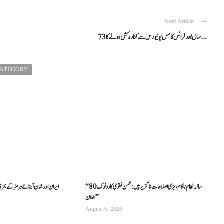
Next Article
73 سال بعد فرانس کا مس یونیورس سے کنارہ کش ہونے کا ...
CATEGORY
“80 سالہ نظام ناکام، بڑی اصلاحات ناگزیر ہیں: محسن نقوی کا دوٹوک
ایران اور عمان آبنائے ہرمز کے بح
اعلان”
August 6, 2026