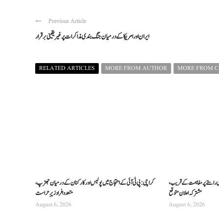
Previous Article
ایران اور امریکا کے درمیان جنگ بندی مذاکرات پر غیر یقینی برقرار
RELATED ARTICLES
MORE FROM AUTHOR
MORE FROM 
ری راستے پر مفاہمت کے قریب،
کراچی: پی ٹی آئی کے احتجاج میں پولیس اور کارکنان کے درمیان جھڑپ،
مشترکہ اعلان متوقع
متعدد افراد زیرِ حراست
August 6, 2026
August 6, 2026