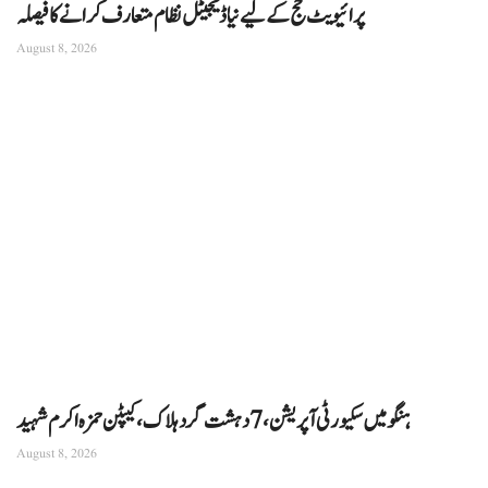
پرائیویٹ حج کے لیے نیا ڈیجیٹل نظام متعارف کرانے کا فیصلہ
August 8, 2026
ہنگو میں سکیورٹی آپریشن، 7 دہشت گرد ہلاک، کیپٹن حمزہ اکرم شہید
August 8, 2026