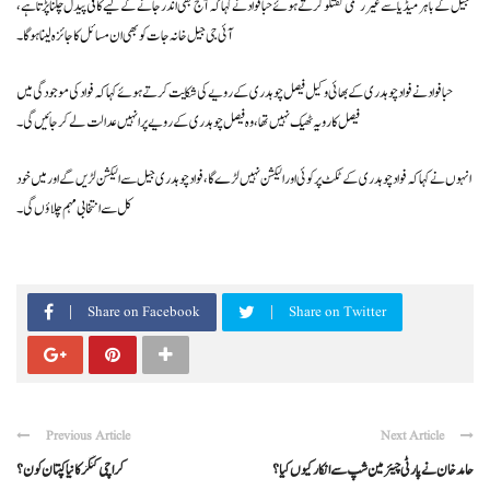
جیل کے باہر میڈیا سے غیر رسمی گفتگو کرتے ہوئے حبا فواد نے کہا کہ آج بھی اندر جانے کے لیے کافی پیدل چلنا پڑتا ہے،
آئی جی جیل خانہ جات کو بھی ان مسائل کا جائزہ لینا ہوگا۔
حبا فواد نے فواد چوہدری کے بھائی وکیل فیصل چوہدری کے رویے کی شکایت کرتے ہوئے کہا کہ فواد کی موجودگی میں
فیصل کا رویہ ٹھیک نہیں تھا، وہ فیصل چوہدری کے رویے پر انہیں عدالت لے کر جائیں گی۔
انہوں نے کہا کہ فواد چوہدری کے ٹکٹ پر کوئی اور الیکشن نہیں لڑے گا، فواد چوہدری جیل سے الیکشن لڑیں گے اور میں خود
کل سے انتخابی مہم چلاؤں گی ۔
Share on Facebook
Share on Twitter
Previous Article
Next Article
حامد خان نے پارٹی چیئرمین شپ سے انکار کیوں کیا ؟
کراچی کنگز کا نیا کپتان کون ؟