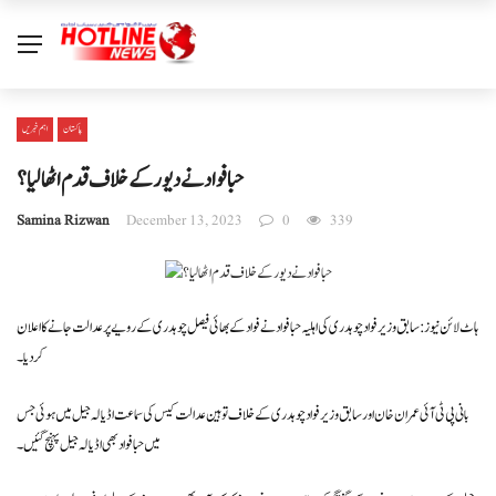
پاکستان
اہم خبریں
حبا فواد نےدیور کے خلاف قدم اٹھالیا ؟
Samina Rizwan
December 13, 2023
0
339
ہاٹ لائن نیوز: سابق وزیر فواد چوہدری کی اہلیہ حبا فواد نے فواد کے بھائی فیصل چوہدری کے رویے پر عدالت جانے کا اعلان
کر دیا۔
بانی پی ٹی آئی عمران خان اور سابق وزیر فواد چوہدری کے خلاف توہین عدالت کیس کی سماعت اڈیالہ جیل میں ہوئی جس
میں حبا فواد بھی اڈیالہ جیل پہنچ گئیں۔