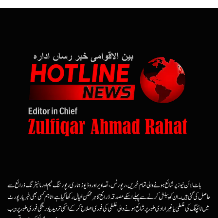
ہاٹ لائن نیوز پر شائع ہونے والی تمام خبریں، رپورٹس، تصاویر اور وڈیوز ہماری رپورٹنگ ٹیم اور مانیٹرنگ ذرائع سے
حاصل کی گئی ہیں۔ ان کو پبلش کرنے سے پہلے اسکے مصدقہ ذرائع کا ہرممکن خیال رکھا گیا ہے، تاہم کسی بھی خبر یا رپورٹ
میں ٹائپنگ کی غلطی یا غیرارادی طور پر شائع ہونے والی غلطی کی فوری اصلاح کرکے اسکی تردید یا درستگی فوری طور پر ویب