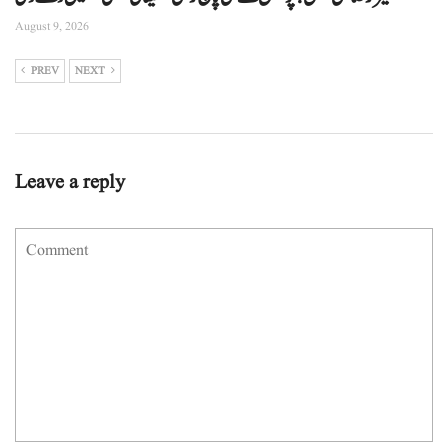
August 9, 2026
PREV
NEXT
Leave a reply