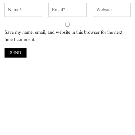
Save my name, email, and website in this browser for the next
time I comment.