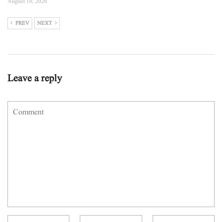
August 10, 2026
PREV
NEXT
Leave a reply