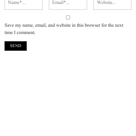
Save my name, email, and website in this browser for the next
time I comment.