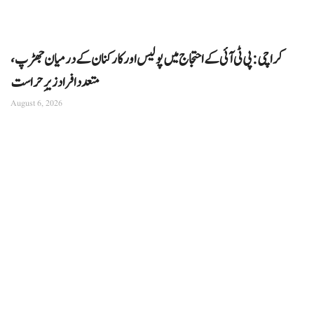
کراچی: پی ٹی آئی کے احتجاج میں پولیس اور کارکنان کے درمیان جھڑپ،
متعدد افراد زیرِ حراست
August 6, 2026