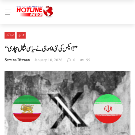
تازہ ترین
بین الا قوامی
“ایکس کی نئی ایموجی نے سیاسی ہلچل مچا دی!”
Samina Rizwan
January 10, 2026
0
99