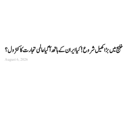
خلیج میں بڑا کھیل شروع! کیا ایران کے ہاتھ آ گیا عالمی تجارت کا کنٹرول؟
August 6, 2026