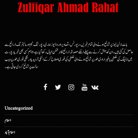
ہاٹ لائن نیوز پر شائع ہونے والی تمام خبریں، رپورٹس، تصاویر اور وڈیوز ہماری رپورٹنگ ٹیم اور مانیٹرنگ ذرائع سے
حاصل کی گئی ہیں۔ ان کو پبلش کرنے سے پہلے اسکے مصدقہ ذرائع کا ہرممکن خیال رکھا گیا ہے، تاہم کسی بھی خبر یا رپورٹ
میں ٹائپنگ کی غلطی یا غیرارادی طور پر شائع ہونے والی غلطی کی فوری اصلاح کرکے اسکی تردید یا درستگی فوری طور پر ویب
سائٹ پر شائع کردی جاتی ہے۔
Uncategorized
اسلام
اسلام آباد