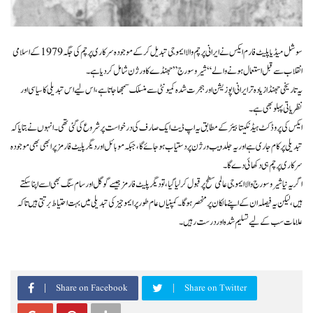
سوشل میڈیا پلیٹ فارم ایکس نے ایرانی پرچم والا ایموجی تبدیل کر کے موجودہ سرکاری پرچم کی جگہ 1979 کے اسلامی
انقلاب سے قبل استعمال ہونے والے “شیر و سورج” جھنڈے کا ورژن شامل کر دیا ہے۔
یہ تاریخی جھنڈا زیادہ تر ایرانی اپوزیشن اور ہجرت شدہ کمیونٹی سے منسلک سمجھا جاتا ہے، اس لیے اس تبدیلی کا سیاسی اور
نظریاتی پہلو بھی ہے۔
ایکس کی پروڈکٹ ہیڈ نکیتا بیئر کے مطابق یہ اپ ڈیٹ ایک صارف کی درخواست پر شروع کی گئی تھی۔ انہوں نے بتایا کہ
تبدیلی پر کام جاری ہے اور یہ جلد ویب ورژن پر دستیاب ہو جائے گا، جبکہ موبائل اور دیگر پلیٹ فارمز پر ابھی بھی موجودہ
سرکاری پرچم ہی دکھائی دے گا۔
اگر یہ نیا شیر و سورج والا ایموجی عالمی سطح پر قبول کر لیا گیا، تو دیگر پلیٹ فارمز جیسے گوگل اور سام سنگ بھی اسے اپنا سکتے
ہیں، لیکن یہ فیصلہ ان کے اپنے مالکان پر منحصر ہوگا۔ کمپنیاں عام طور پر ایموجیز کی تبدیلی میں بہت احتیاط برتتی ہیں تاکہ
علامات سب کے لیے تسلیم شدہ اور درست رہیں۔
Share on Facebook
Share on Twitter