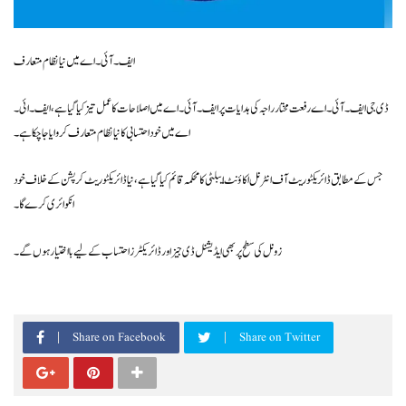
ایف۔ آئی۔ اے میں نیا نظام متعارف
ڈی جی ایف۔ آئی۔ اے رفعت مختار راجہ کی ہدایات پر ایف۔ آئی۔ اے میں اصلاحات کا عمل تیز کیا گیا ہے، ایف۔ ائی۔
اے میں خود احتسابی کا نیا نظام متعارف کروایا جا چکا ہے۔
جس کے مطابق ڈائریکٹوریٹ آف انٹرنل اکاؤنٹ ایبلٹی کا محکمہ قائم کیا گیا ہے، نیا ڈائریکٹوریٹ کرپشن کے خلاف خود
انکوائری کرے گا۔
زونل کی سطح پر بھی ایڈیشنل ڈی جیز اور ڈائریکٹرز احتساب کے لیے بااختیار ہوں گے۔
Share on Facebook
Share on Twitter