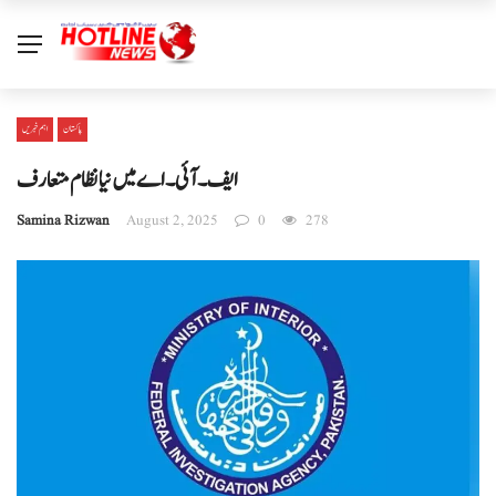
پاکستان
اہم خبریں
ایف۔ آئی۔ اے میں نیا نظام متعارف
Samina Rizwan
August 2, 2025
0
278