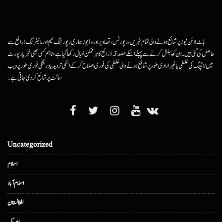
ہاٹ لائن نیوز پر شائع ہونے والی تمام خبریں، رپورٹس، تصاویر اور وڈیوز ہماری رپورٹنگ ٹیم اور مانیٹرنگ ذرائع سے
حاصل کی گئی ہیں۔ ان کو پبلش کرنے سے پہلے اسکے مصدقہ ذرائع کا ہرممکن خیال رکھا گیا ہے، تاہم کسی بھی خبر یا رپورٹ
میں ٹائپنگ کی غلطی یا غیرارادی طور پر شائع ہونے والی غلطی کی فوری اصلاح کرکے اسکی تردید یا درستگی فوری طور پر ویب
سائٹ پر شائع کردی جاتی ہے۔
Uncategorized
اسلام
اسلام آباد
افغانستان