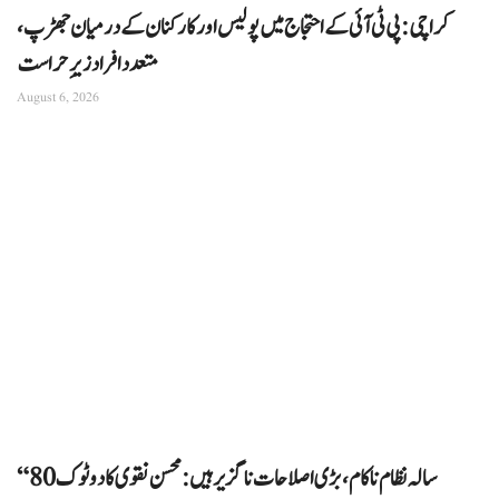
کراچی: پی ٹی آئی کے احتجاج میں پولیس اور کارکنان کے درمیان جھڑپ،
متعدد افراد زیرِ حراست
August 6, 2026
“80 سالہ نظام ناکام، بڑی اصلاحات ناگزیر ہیں: محسن نقوی کا دوٹوک