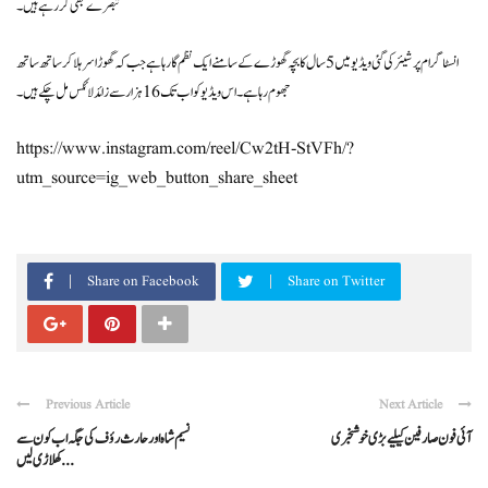
تبصرے بھی کررہے ہیں۔
انسٹاگرام پر شیئر کی گئی ویڈیو میں 5 سال کا بچہ گھوڑے کے سامنے ایک نظم گا رہا ہے جب کہ گھوڑا سر ہلا کر ساتھ ساتھ
جھوم رہا ہے۔ اس ویڈیو کو اب تک 16 ہزار سے زائد لائکس مل چکے ہیں۔
https://www.instagram.com/reel/Cw2tH-StVFh/?
utm_source=ig_web_button_share_sheet
Share on Facebook
Share on Twitter
Previous Article
Next Article
آئی فون صارفین کیلیے بڑی خوشخبری
نسیم شاہ اور حارث رؤف کی جگہ اب کون سے
کھلاڑی لیں ...