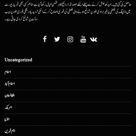
حاصل کی گئی ہیں۔ ان کو پبلش کرنے سے پہلے اسکے مصدقہ ذرائع کا ہرممکن خیال رکھا گیا ہے، تاہم کسی بھی خبر یا رپورٹ
میں ٹائپنگ کی غلطی یا غیرارادی طور پر شائع ہونے والی غلطی کی فوری اصلاح کرکے اسکی تردید یا درستگی فوری طور پر ویب
سائٹ پر شائع کردی جاتی ہے۔
Uncategorized
اسلام
اسلام آباد
افغانستان
امریکہ
انڈیا
اہم خبریں