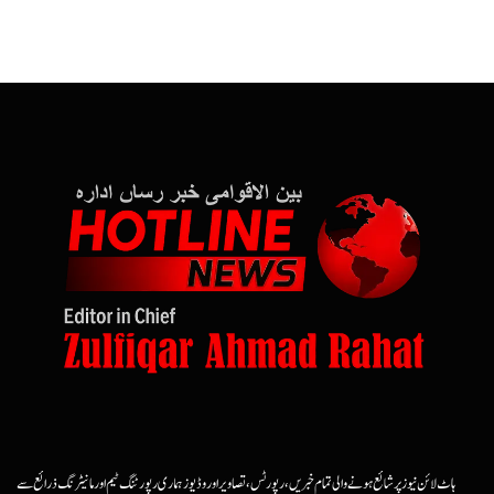
ہاٹ لائن نیوز پر شائع ہونے والی تمام خبریں، رپورٹس، تصاویر اور وڈیوز ہماری رپورٹنگ ٹیم اور مانیٹرنگ ذرائع سے