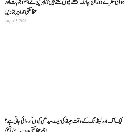
ہوائی سفر کے دوران اچانک جھٹکے کیوں لگتے ہیں؟ ماہرین نے اہم وجوہات اور
حفاظتی تدابیر بتا دیں
August 5, 2026
ٹیک آف اور لینڈنگ کے وقت جہاز کی سیٹ سیدھی کیوں کروائی جاتی ہے؟
اہم حفاظتی وجہ سامنے آگئی