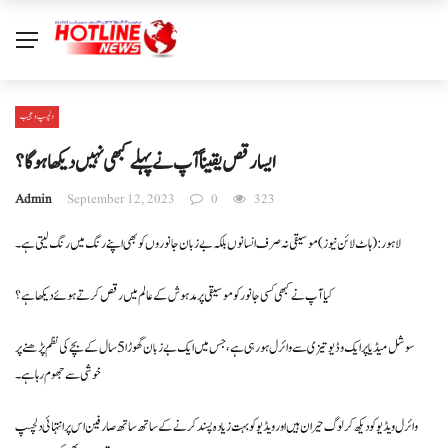
دلچسپ و عجیب
ایسا رقص یقیناً آپ نے پہلے کبھی نہیں دیکھا ہو گا ؟
Admin
September 12, 2023
0
323
لاہور: ( ہاٹ لائن نیوز) موسیقی نہ صرف انسانوں بلکہ بے زبان جانوروں کو بھی اپنے رنگ میں رنگ لیتی ہے۔
کیا آپ نے کبھی کسی جانور کو موسیقی پر مدہوش کے عالم میں رقص کرتے ہوئے دیکھا ہے؟
سوشل میڈیا پر ایک وڈیو تیزی سے وائرل ہورہی ہے ، جس میں ایک بے زبان گھوڑا 5 سال کے بچے کی نظم پڑھنے پر
خوشی سے جھوم رہا ہے۔
وائرل ویڈیو کو دیکھ کر لوگ حیران ہیں اور ویڈیو کو بہت زیادہ پسند کرنے کے ساتھ ساتھ صارفین اس پر انتہائی دلچسپ