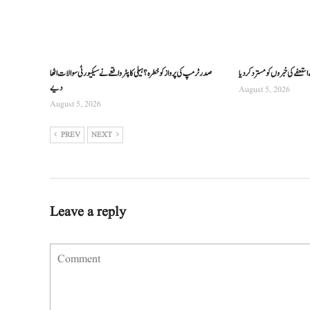
تعفے کی خبروں کو مسترد کر دیا
صدر ٹرمپ کی پرواز کو خطرہ؟ ہیلی کاپٹر واقعے نے سیکیورٹی سوالات اٹھا
دیے
August 5, 2026
August 5, 2026
PREV
NEXT
Leave a reply