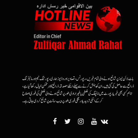
ہاٹ لائن نیوز پر شائع ہونے والی تمام خبریں، رپورٹس، تصاویر اور وڈیوز ہماری رپورٹنگ ٹیم اور مانیٹرنگ
ذرائع سے حاصل کی گئی ہیں۔ ان کو پبلش کرنے سے پہلے اسکے مصدقہ ذرائع کا ہرممکن خیال رکھا گیا ہے،
تاہم کسی بھی خبر یا رپورٹ میں ٹائپنگ کی غلطی یا غیرارادی طور پر شائع ہونے والی غلطی کی فوری اصلاح
کرکے اسکی تردید یا درستگی فوری طور پر ویب سائٹ پر شائع کردی جاتی ہے۔