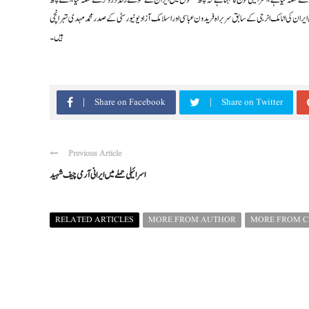
ے حملہ کیا ہے، اسرائیلی فوج کا کہنا ہے کہ کچھ گھنٹوں میں ایران نے سو سے زائد ڈرونز سے حملہ کیا، اگلے کچھ
یران کی اٹامک انرجی کے سابق سربراہ فریدون عباسی اور اسلامک آزاد یونیورسٹی کے صدر محمد مہدی تہرانچی
ہیں۔
Share on Facebook
Share on Twitter
Previous Article
اسرائیلی حملے میں ایرانی آرمی چیف شہید
RELATED ARTICLES
MORE FROM AUTHOR
MORE FROM 