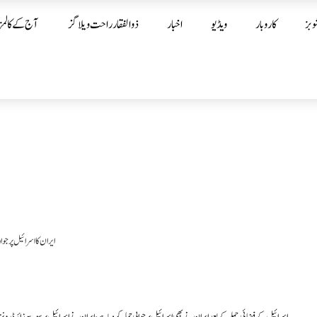
وبز
کاروبار
ویڈیو
اخبار
ذوالفقار راحت ویلاگز
آج کے کالمز