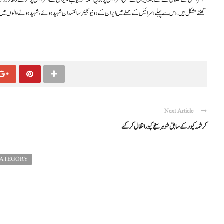
اسرائیل کے فضائی حملے کے بعد ایران نے بھی اسرائیل پر جوابی حملہ کر دیا ہے، ایران نے اسرائیل پر سو سے زائد ڈرونز س
گھنٹے مشکل ہیں، اس سے پہلے اسرائیل کے حملے میں ایران کے دو نیوکلیئر سائنسدان شہید ہوئے، شہید ہونے والوں میں ا
Next Article
کرشمہ کپور کے سابق شوہر سنجے کپور انتقال کر گئے
CATEGORY