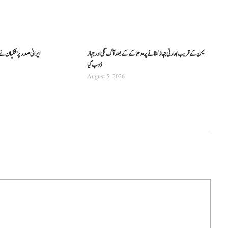
یمن کے قریب بھارتی جہاز نشانے پر، دھماکے کے بعد آگ لگی اور جہاز
ایرانی صدر پزشکیان نے اس
ڈوب گیا
August 5, 2026