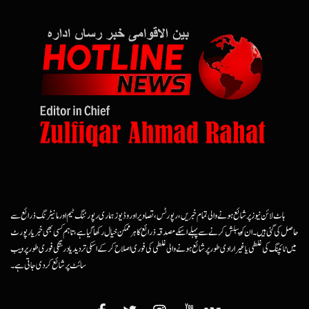
ہاٹ لائن نیوز پر شائع ہونے والی تمام خبریں، رپورٹس، تصاویر اور وڈیوز ہماری رپورٹنگ ٹیم اور مانیٹرنگ ذرائع سے
حاصل کی گئی ہیں۔ ان کو پبلش کرنے سے پہلے اسکے مصدقہ ذرائع کا ہرممکن خیال رکھا گیا ہے، تاہم کسی بھی خبر یا رپورٹ
میں ٹائپنگ کی غلطی یا غیرارادی طور پر شائع ہونے والی غلطی کی فوری اصلاح کرکے اسکی تردید یا درستگی فوری طور پر ویب
سائٹ پر شائع کردی جاتی ہے۔