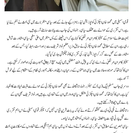
قومی اسمبلی میں محمود خان اچکزئی کو اپوزیشن لیڈر نامزد کیے جانے کے بعد سیاسی منظرنامے میں نئی بحث نے جنم لے لیا
ہے۔ اس تقرری کے حوالے سے مختلف سیاسی رہنماؤں کی جانب سے بیانات سامنے آ رہے ہیں۔
جمعیت علمائے اسلام کے سینیٹر کامران مرتضیٰ کا کہنا ہے کہ اس فیصلے کے پس منظر میں اعلیٰ سطحی سیاسی مشاورت شامل
رہی ہے۔ ان کے مطابق محمود خان اچکزئی نے سابق وزیراعظم نواز شریف سے براہ راست رابطہ کیا، جس کے بعد
مشاورت کے عمل سے گزر کر اپوزیشن لیڈر کی تقرری کا نوٹیفکیشن جاری کیا گیا۔
سینیٹر کامران مرتضیٰ نے رائے دی کہ یہ پیش رفت مستقبل میں ایک وسیع تر میثاقِ جمہوریت کی راہ ہموار کر سکتی ہے۔
ان کا کہنا تھا کہ موجودہ حالات میں سیاسی جماعتوں کے درمیان رابطے اور مکالمہ جمہوری نظام کے استحکام کے لیے خوش
آئند ہے۔
دوسری جانب مسلم لیگ (ن) کے سینئر رہنما رانا ثنا اللہ نے بھی محمود خان اچکزئی کے حوالے سے مثبت خیالات کا اظہار
کیا ہے۔ ان کا کہنا تھا کہ محمود خان اچکزئی مشکل سیاسی ادوار میں ان کے اتحادی رہے ہیں اور نواز شریف بھی ان کے
بارے میں اچھا تاثر رکھتے ہیں۔
رانا ثنا اللہ نے نجی ٹی وی سے گفتگو کرتے ہوئے کہا کہ یہ بات قرینِ قیاس نہیں کہ اسپیکر قومی اسمبلی نے اس اہم تقرری
سے قبل پارٹی قیادت یا متعلقہ سیاسی رہنماؤں کو اعتماد میں نہ لیا ہو۔
سیاسی مبصرین کے مطابق اس تقرری کے بعد آنے والے دنوں میں سیاسی ہم آہنگی اور نئے اتحادوں کے امکانات پر بحث