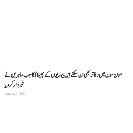
مون سون میں دفاتر بھی بن سکتے ہیں بیماریوں کے پھیلاؤ کا سبب، ماہرین نے
خبردار کر دیا
August 6, 2026