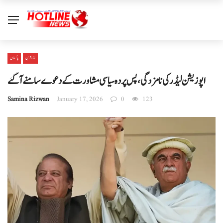
تازہ ترین
پاکستان
اپوزیشن لیڈر کی نامزدگی، پس پردہ سیاسی مشاورت کے دعوے سامنے آ گئے
Samina Rizwan
January 17, 2026
0
123