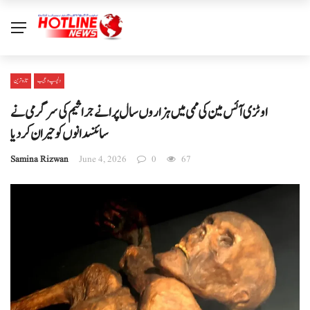
دلچسپ و عجیب
تازہ ترین
اوٹزی آئس مین کی ممی میں ہزاروں سال پرانے جراثیم کی سرگرمی نے
سائنسدانوں کو حیران کر دیا
Samina Rizwan
June 4, 2026
0
67