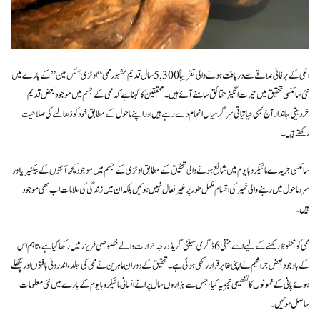
اٹلی کے برفانی علاقے سے دریافت ہونے والی تقریباً 5,300 سال قدیم مشہور ممی “اوٹزی آئس مین” کے بارے میں
نئی سائنسی تحقیق میں حیرت انگیز حقائق سامنے آئے ہیں۔ محققین کا کہنا ہے کہ ممی کے جسم میں موجود بعض قدیم
خردبینی جاندار آج بھی حیاتیاتی سرگرمیاں انجام دے رہے ہیں اور اپنے ماحول کے مطابق خود کو ڈھالنے کی صلاحیت
رکھتے ہیں۔
سائنسی جریدے مائیکروبایوم میں شائع ہونے والی تحقیق کے مطابق اوٹزی کے جسم میں موجود کچھ آنتوں کے بیکٹیریا اور
سرد ماحول میں رہنے والی خمیر کی اقسام مکمل طور پر غیر فعال نہیں ہوئیں بلکہ ان میں زندگی کی علامات اب بھی موجود
ہیں۔
ممی کو محفوظ رکھنے کے لیے اسے منفی 6 ڈگری سینٹی گریڈ درجہ حرارت والے خصوصی فریزر میں رکھا گیا ہے، تاہم اس
کے باوجود بعض جراثیم نے اپنی بقا برقرار رکھی ہوئی ہے۔ تحقیق کے دوران ماہرین نے ممی کی جلد، اندرونی بافتوں اور پگھلے
ہوئے پانی کے نمونوں کا تفصیلی تجزیہ کیا، جس سے ہزاروں سال پرانے انسانی مائیکروبایوم کے بارے میں نئی معلومات
حاصل ہوئیں۔