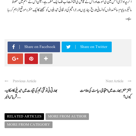
اگرچہ اوٹزی آئس مین کی موت اور اس کے قاتل کی شناخت اب تک ایک معمہ ہے، لیکن اس کے جسم میں محفوظ
مائیکروبایوم سائنسدانوں کو انسانی تاریخ، بیماریوں اور جراثیم کی ارتقائی تبدیلیوں کو سمجھنے کا ایک منفرد موقع فراہم کر رہا
ہے۔
Share on Facebook
Share on Twitter
Previous Article
Next Article
جنتر منتر: بھارت میں احتجاجی سیاست کی علامت
بھارتی ٹی ٹوئنٹی ٹیم کی قیادت میں تبدیلی کا امکان،
کیوں؟
شریاس ائیر ...
RELATED ARTICLES
MORE FROM AUTHOR
MORE FROM CATEGORY