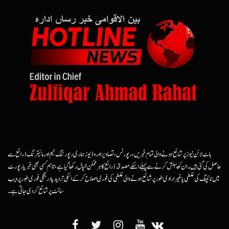
ہاٹ لائن نیوز پر شائع ہونے والی تمام خبریں، رپورٹس، تصاویر اور وڈیوز ہماری رپورٹنگ ٹیم اور مانیٹرنگ ذرائع سے
حاصل کی گئی ہیں۔ ان کو پبلش کرنے سے پہلے اسکے مصدقہ ذرائع کا ہرممکن خیال رکھا گیا ہے، تاہم کسی بھی خبر یا رپورٹ
میں ٹائپنگ کی غلطی یا غیرارادی طور پر شائع ہونے والی غلطی کی فوری اصلاح کرکے اسکی تردید یا درستگی فوری طور پر ویب
سائٹ پر شائع کردی جاتی ہے۔