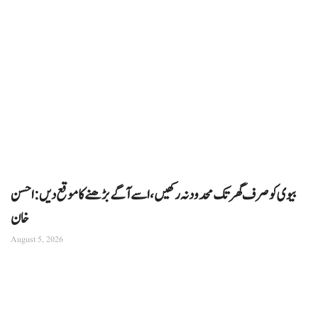
بیوی کو صرف گھر تک محدود نہ رکھیں، اسے آگے بڑھنے کا موقع دیں: احسن
خان
August 5, 2026