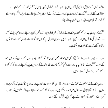
سائنسدانوں کے مطابق اوٹزی کی آنتوں میں پائے جانے والے فعال بیکٹیریا اس کی آخری خوراک کے شواہد سے
مطابقت رکھتے ہیں۔ تحقیق سے اندازہ ہوتا ہے کہ اس نے زندگی کے آخری ایام میں چکنائی سے بھرپور جنگلی جانوروں کا
گوشت، قدیم اناج اور ایک زہریلا فرن پودا کھایا تھا۔
تحقیق میں چند نایاب جراثیم بھی دریافت ہوئے جو آج کی شہری آبادیوں میں تقریباً ناپید ہو چکے ہیں، تاہم دنیا کے بعض
دور افتادہ قبائلی علاقوں میں اب بھی پائے جاتے ہیں۔ ماہرین کا خیال ہے کہ ان جراثیم کا مطالعہ انسانی صحت اور جرثومی
ارتقا کو سمجھنے میں مددگار ثابت ہو سکتا ہے۔
سب سے دلچسپ بات یہ سامنے آئی کہ ممی میں موجود بعض خمیری جراثیم گزشتہ چند برسوں کے دوران تعداد میں بڑھ
گئے ہیں۔ محققین کے مطابق یہ جاندار ان جراثیم کش کیمیکلز سے فائدہ اٹھانے کی صلاحیت پیدا کر چکے ہیں جو ممی کو محفوظ
رکھنے کے لیے استعمال کیے جاتے ہیں۔
اس دریافت نے قدیم آثار کے تحفظ کے موجودہ طریقوں پر بھی سوالات اٹھا دیے ہیں۔ ماہرین کا کہنا ہے کہ اگر ہزاروں
سال پرانے جراثیم انتہائی سرد ماحول میں زندہ رہ سکتے ہیں اور جدید کیمیکلز کے ساتھ مطابقت پیدا کر سکتے ہیں تو یہ عجائب
گھروں میں محفوظ دیگر ممیوں کے لیے بھی ایک چیلنج بن سکتے ہیں۔