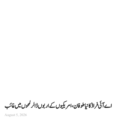
اے آئی فراڈ کا نیا طوفان، امریکیوں کے اربوں ڈالر لمحوں میں غائب
August 5, 2026