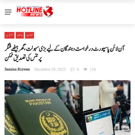
تازہ ترین
پاکستان
اہم خبریں
آن لائن پاسپورٹ درخواست دہندگان کے لیے بڑی سہولت، گھر بیٹھے فنگر
پرنٹس کی تصدیق ممکن
Samina Rizwan
December 28, 2025
0
156