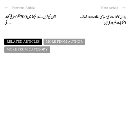
Previous Article
Next Article
بلاول بھٹو زرداری: سیاسی مفاہمت اور شفاف
چین کی ٹرین نے دو سیکنڈ میں 700 کلومیٹر فی گھنٹہ
انتخابات ضروری ہیں
کی ...
RELATED ARTICLES
MORE FROM AUTHOR
MORE FROM CATEGORY