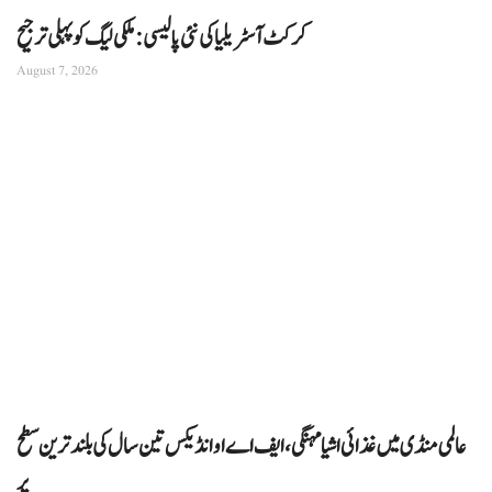
کرکٹ آسٹریلیا کی نئی پالیسی: ملکی لیگ کو پہلی ترجیح
August 7, 2026
عالمی منڈی میں غذائی اشیا مہنگی، ایف اے او انڈیکس تین سال کی بلند ترین سطح
پر