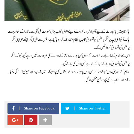
پاکستان میں پاسپورٹ کے لیے آن لائن درخواست دینے والوں کو اب بڑی سہولت مل گئی ہے۔ نادرا کے تعاون سے
پاک آئی ڈی ایپ پر فنگر پرنٹس کی تصدیق کا جدید نظام متعارف کروا دیا گیا ہے، جس سے شہری گھر بیٹھے ہی اپنی فنگر
پرنٹس کی تصدیق کروا سکیں گے۔
اس نئے نظام کے ذریعے درخواست گزاروں کو پاسپورٹ دفاتر کے دورے کی ضرورت نہیں رہے گی، کیونکہ فنگر
پرنٹس کی تصدیق نادرا کے ڈیٹا کے ذریعے آن لائن کی جائے گی۔
حکام کے مطابق، اس سہولت سے آن لائن پاسپورٹ درخواستوں کی پراسیسنگ میں شفافیت اور تیزی آئے گی، جبکہ
وقت اور اخراجات کی بچت بھی ممکن ہوگی۔
Share on Facebook
Share on Twitter