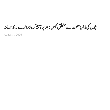
بچوں کی ذہنی صحت سے متعلق کیس: میٹا پر 57 کروڑ ڈالر سے زائد جرمانہ
August 7, 2026