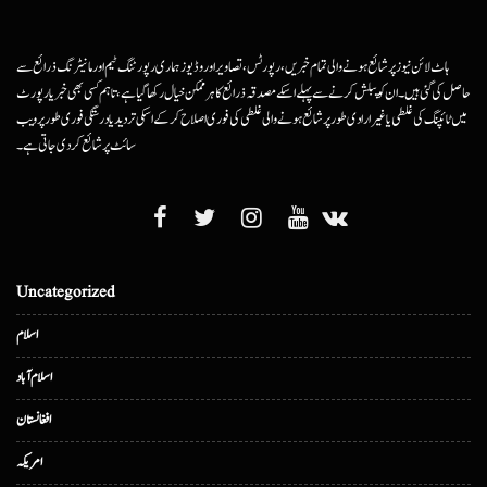
ہاٹ لائن نیوز پر شائع ہونے والی تمام خبریں، رپورٹس، تصاویر اور وڈیوز ہماری رپورٹنگ ٹیم اور مانیٹرنگ ذرائع سے
حاصل کی گئی ہیں۔ ان کو پبلش کرنے سے پہلے اسکے مصدقہ ذرائع کا ہرممکن خیال رکھا گیا ہے، تاہم کسی بھی خبر یا رپورٹ
میں ٹائپنگ کی غلطی یا غیرارادی طور پر شائع ہونے والی غلطی کی فوری اصلاح کرکے اسکی تردید یا درستگی فوری طور پر ویب
سائٹ پر شائع کردی جاتی ہے۔
Uncategorized
اسلام
اسلام آباد
افغانستان
امریکہ