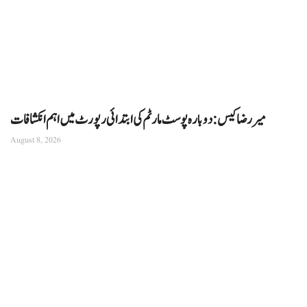
میر رضا کیس: دوبارہ پوسٹ مارٹم کی ابتدائی رپورٹ میں اہم انکشافات
August 8, 2026