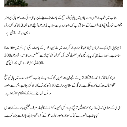
پنجاب میں شدید بارشوں اور دریاؤں میں پانی کی بلند سطح کے باعث بڑے پیمانے پر تباہی ہوئی ہے۔ صوبائی ڈیزاسٹر
مینجمنٹ اتھارٹی (پی ڈی ایم اے) کے مطابق اب تک 4 ہزار دیہات سیلاب کی زد میں آ چکے ہیں جبکہ 13 لاکھ ایکڑ زرعی
زمین زیر آب آ چکی ہے۔
ڈی جی پی ڈی ایم اے عرفان علی کاٹھیا کا کہنا ہے کہ گجرات میں جاری بارشوں کے باعث ریسکیو آپریشنز میں مشکلات کا
سامنا ہے۔ انہوں نے بتایا کہ یہ بارشیں غیر معمولی نہیں بلکہ گزشتہ کئی اسپیلز سے مسلسل ہو رہی ہیں، جن میں 300
سے 400 ملی میٹر تک بارش ریکارڈ کی گئی۔
ان کا کہنا تھا کہ آئندہ 24 گھنٹے ملتان کے لیے نہایت اہم ہیں کیونکہ دریائے چناب، جہلم اور سندھ میں پانی کی سطح
تشویشناک حد تک بلند ہو چکی ہے۔ خانکی کے مقام پر ساڑھے 10 لاکھ کیوسک کا ریلا گزر چکا ہے، جس سے متعدد
علاقوں میں ریلوے ٹریک کا نظام متاثر ہوا ہے۔
ڈی جی کے مطابق انسانی جانوں کا تحفظ اولین ترجیح ہے اور کسی بھی بند کو توڑنے کا فیصلہ صرف تکنیکی جائزے کے بعد ہی
کیا جاتا ہے۔ انہوں نے کہا کہ موجودہ صورتحال ماضی کے کسی بھی سیلابی ریکارڈ سے بڑھ کر ہے۔