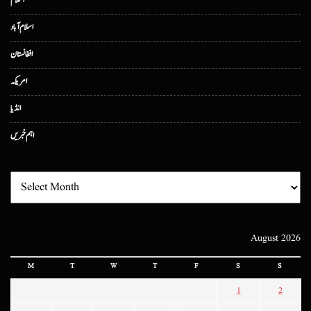
اسلام
اسلام آباد
افغانستان
امریکہ
انڈیا
اہم خبریں
August 2026
M
T
W
T
F
S
S
1
2