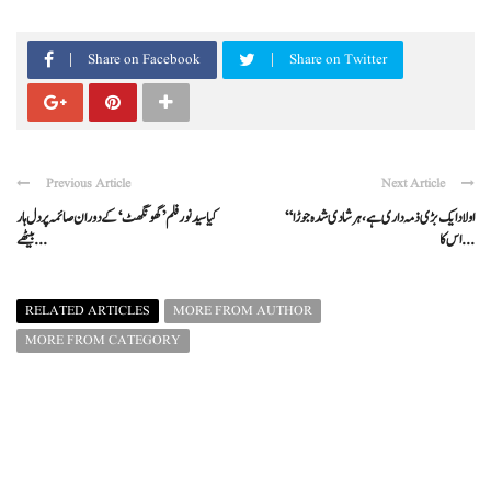
Share on Facebook
Share on Twitter
Previous Article
Next Article
“اولاد ایک بڑی ذمہ داری ہے، ہر شادی شدہ جوڑا
کیا سید نور فلم ’گھونگھٹ‘ کے دوران صائمہ پر دل ہار
اس کا ...
بیٹھے ...
RELATED ARTICLES
MORE FROM AUTHOR
MORE FROM CATEGORY