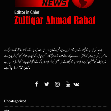
ہاٹ لائن نیوز پر شائع ہونے والی تمام خبریں، رپورٹس، تصاویر اور وڈیوز ہماری رپورٹنگ ٹیم اور مانیٹرنگ ذرائع سے
حاصل کی گئی ہیں۔ ان کو پبلش کرنے سے پہلے اسکے مصدقہ ذرائع کا ہرممکن خیال رکھا گیا ہے، تاہم کسی بھی خبر یا رپورٹ
میں ٹائپنگ کی غلطی یا غیرارادی طور پر شائع ہونے والی غلطی کی فوری اصلاح کرکے اسکی تردید یا درستگی فوری طور پر ویب
سائٹ پر شائع کردی جاتی ہے۔
Uncategorized