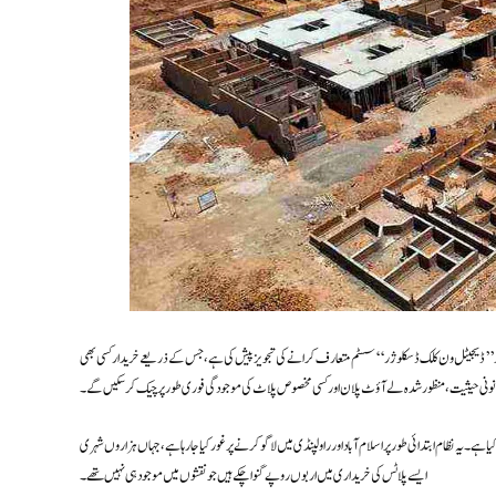
ید ’’ڈیجیٹل ون کلک ڈسکلوژر‘‘ سسٹم متعارف کرانے کی تجویز پیش کی ہے، جس کے ذریعے خریدار کسی بھی
انونی حیثیت، منظور شدہ لے آؤٹ پلان اور کسی مخصوص پلاٹ کی موجودگی فوری طور پر چیک کر سکیں گے۔
ا ہے۔ یہ نظام ابتدائی طور پر اسلام آباد اور راولپنڈی میں لاگو کرنے پر غور کیا جا رہا ہے، جہاں ہزاروں شہری
ایسے پلاٹس کی خریداری میں اربوں روپے گنوا چکے ہیں جو نقشوں میں موجود ہی نہیں تھے۔