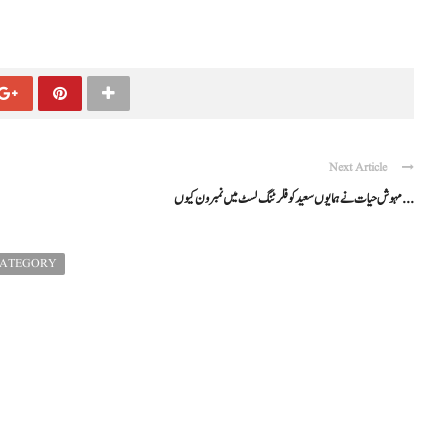
Next Article
مہوش حیات نے ہمایوں سعید کو فلرٹنگ لسٹ میں نمبر ون کیوں ...
CATEGORY