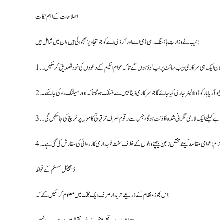
اصلاحات کے اہم نکات
نیب نے وزارتِ ہاؤسنگ، سی ڈی اے اور آر ڈی اے کو جو تجاویز بھجوائی ہیں، ان میں شامل ہیں:
لان ایک ہی سرکاری ویب سائٹ پر اپ لوڈ ہوں گے تاکہ عوام اسکیم کے دعووں کی خود تصدیق کر سکیں۔
کیو آر یا بار کوڈ والا لیٹر جاری کیا جائے گا جو سرکاری ڈیٹا بیس سے منسلک ہوگا تاکہ اوور سیلنگ روکی جا سکے۔
 منصوبے کیلئے ایک لازمی نگرانی شدہ اکاؤنٹ ہوگا، جس سے رقوم صرف ترقیاتی کاموں پر خرچ کی جا سکیں گی۔
ا جرم: عوامی مقاصد کیلئے مختص زمین بیچنے والوں کے خلاف سخت فوجداری کارروائی کی سفارش کی گئی ہے۔
ڈیجیٹل سسٹم کے فوائد
اس مجوزہ نظام کے ذریعے خریدار صرف ایک کلک میں معلوم کر سکیں گے کہ: