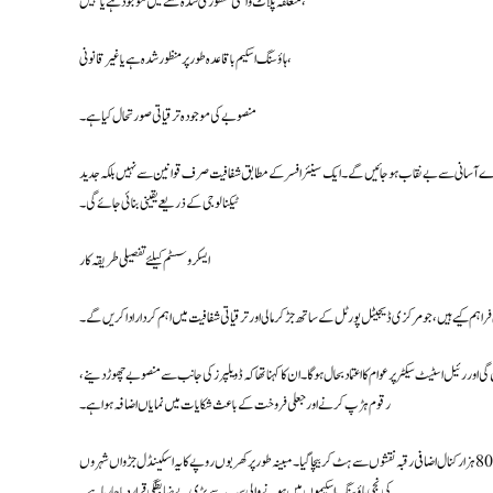
متعلقہ پلاٹ واقعی منظوری شدہ نقشے میں موجود ہے یا نہیں،
ہاؤسنگ اسکیم باقاعدہ طور پر منظور شدہ ہے یا غیر قانونی،
منصوبے کی موجودہ ترقیاتی صورتحال کیا ہے۔
ے آسانی سے بے نقاب ہو جائیں گے۔ ایک سینئر افسر کے مطابق شفافیت صرف قوانین سے نہیں بلکہ جدید
ٹیکنالوجی کے ذریعے یقینی بنائی جائے گی۔
ایسکرو سسٹم کیلئے تفصیلی طریقہ کار
ور رئیل اسٹیٹ سیکٹر پر عوام کا اعتماد بحال ہوگا۔ ان کا کہنا تھا کہ ڈویلپرز کی جانب سے منصوبے چھوڑ دینے،
رقوم ہڑپ کرنے اور جعلی فروخت کے باعث شکایات میں نمایاں اضافہ ہوا ہے۔
حالیہ انکشافات کے مطابق اسلام آباد اور راولپنڈی میں 91 ہزار سے زائد غیر قانونی پلاٹ فروخت کیے گئے جبکہ تقریباً 80 ہزار کنال اضافی رقبہ نقشوں سے ہٹ کر بیچا گیا۔ مبینہ طور پر کھربوں روپے کا یہ اسکینڈل جڑواں شہروں
کی نجی ہاؤسنگ اسکیموں میں ہونے والی سب سے بڑی بے ضابطگی قرار دیا جا رہا ہے۔