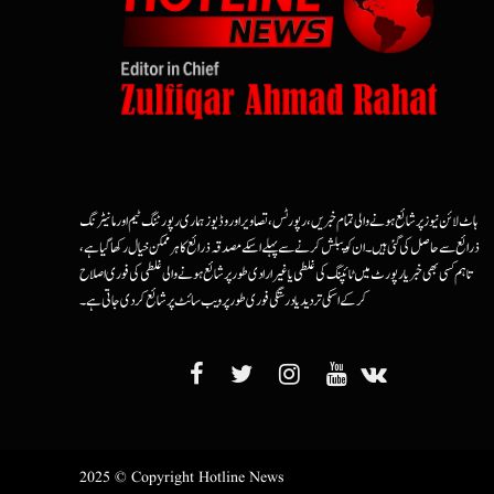
ہاٹ لائن نیوز پر شائع ہونے والی تمام خبریں، رپورٹس، تصاویر اور وڈیوز ہماری رپورٹنگ ٹیم اور مانیٹرنگ
ذرائع سے حاصل کی گئی ہیں۔ ان کو پبلش کرنے سے پہلے اسکے مصدقہ ذرائع کا ہرممکن خیال رکھا گیا ہے،
تاہم کسی بھی خبر یا رپورٹ میں ٹائپنگ کی غلطی یا غیرارادی طور پر شائع ہونے والی غلطی کی فوری اصلاح
کرکے اسکی تردید یا درستگی فوری طور پر ویب سائٹ پر شائع کردی جاتی ہے۔
2025 © Copyright Hotline News