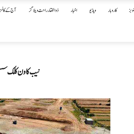
وبز
کاروبار
ویڈیو
اخبار
ذوالفقار راحت ویلاگز
آج کے کالمز
نیب کا ون کلک سسٹم