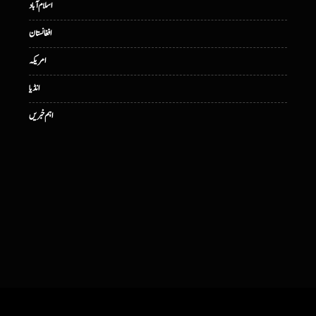
اسلام آباد
افغانستان
امریکہ
انڈیا
اہم خبریں