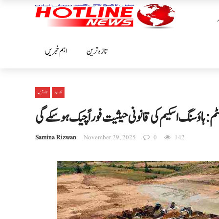
تازہ ترین
اہم خبریں
کاروبار
تازہ ترین
: ہاؤسنگ اسکیم کی قانونی حیثیت فوراً چیک ہو سکے گی
Samina Rizwan
November 29, 2025
0
142