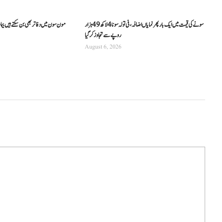
سونے کی قیمت میں ایک بار پھر نمایاں اضافہ، فی تولہ سونا 4 لاکھ 49 ہزار
مون سون میں دفاتر بھی بن سکتے ہیں بیما
روپے سے تجاوز کرگیا
August 6, 2026