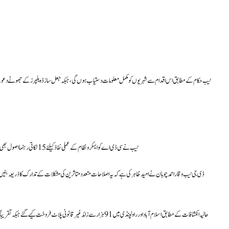
نیب حکام کے مطابق اس اقدام سے شہریوں کو مکمل معلومات دستیاب ہوں گی، جبکہ جعل ساز ڈویلپرز کے جھوٹے دعو
نیب نے سی ڈی اے کو ایسکرو نظام کے عملی نفاذ کیلئے 15 نکاتی رہنما اصول بھی فراہم کیے ہیں، جو مرکزی ڈیجیٹل پورٹل کے ساتھ جڑ کر مالی اور ترقیاتی شفافیت میں اہم کردار ادا کریں گے۔
ڈی جی نیب وقار احمد چوہان نے امید ظاہر کی ہے کہ یہ اصلاحات متعدد متاثرین کی مشکلات کے تدارک کا ذریعہ بنیں گی ا