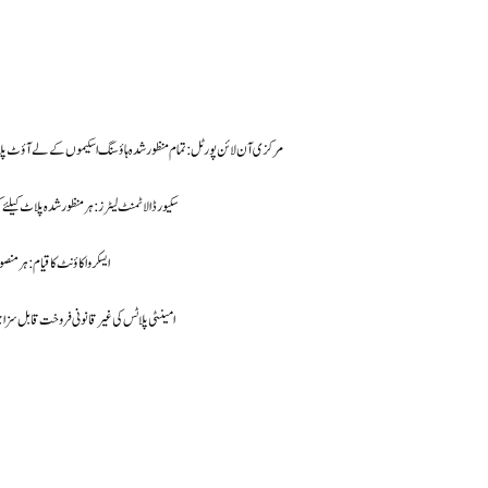
1. مرکزی آن لائن پورٹل: تمام منظور شدہ ہاؤسنگ اسکیموں کے لے آؤٹ پ
2. سکیورڈ الاٹمنٹ لیٹرز: ہر منظور شدہ پلاٹ کیلئے 
3. ایسکرو اکاؤنٹ کا قیام: ہر
4. امینٹی پلاٹس کی غیر قانونی فروخت قابل سز