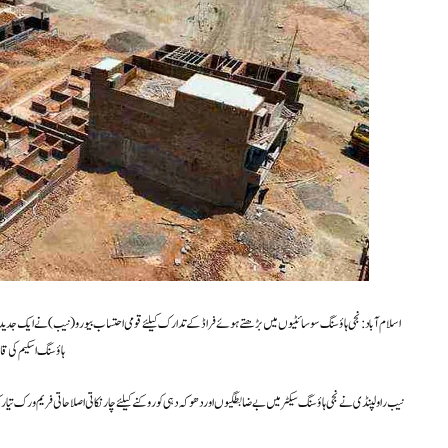
اسلام آباد: نجی ہاؤسنگ سوسائٹیوں میں بڑھتے ہوئے فراڈ کے تدارک کیلئے قومی احتساب بیورو (نیب) نے ایک جد
ہاؤسنگ اسکیم کی ق
نیب راولپنڈی نے نجی ہاؤسنگ سیکٹر میں بے ضابطگیوں اور دھوکہ دہی کو روکنے کیلئے چار نکاتی اصلاحاتی فریم ورک تیار کی