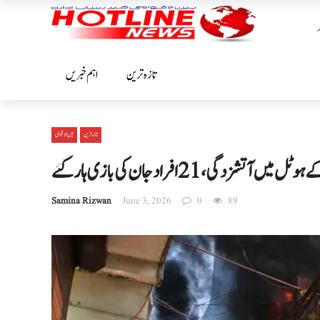
تازہ ترین
اہم خبریں
تازہ ترین
بین الا قوامی
 آتشزدگی، 21 افراد جان کی بازی ہار گئے
Samina Rizwan
June 3, 2026
0
89