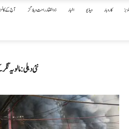
وبز
کاروبار
ویڈیو
اخبار
ذوالفقار راحت ویلاگز
آج کے کالمز
نئی دہلی: مالویہ نگر کے ہوٹل میں