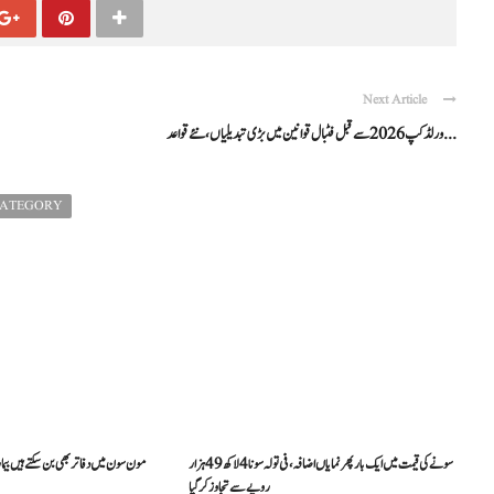
Next Article
ورلڈ کپ 2026 سے قبل فٹبال قوانین میں بڑی تبدیلیاں، نئے قواعد ...
CATEGORY
سونے کی قیمت میں ایک بار پھر نمایاں اضافہ، فی تولہ سونا 4 لاکھ 49 ہزار
مون سون میں دفاتر بھی بن سکتے ہیں بیما
روپے سے تجاوز کرگیا