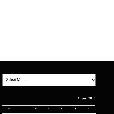
August 2026
M
T
W
T
F
S
S