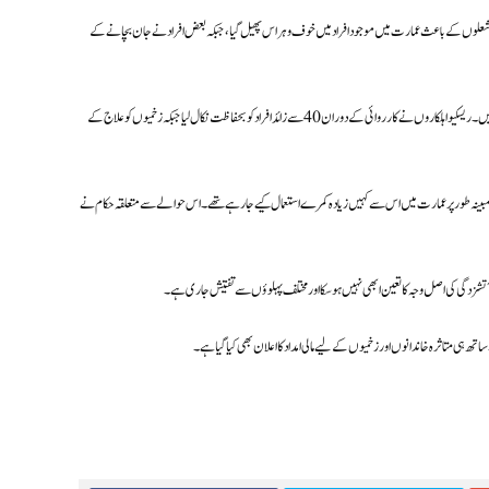
شعلوں کے باعث عمارت میں موجود افراد میں خوف و ہراس پھیل گیا، جبکہ بعض افراد نے جان بچانے کے
دہلی فائر سروس کو صبح کے وقت واقعے کی اطلاع ملی، جس کے بعد متعدد فائر ٹینڈرز اور امدادی ٹیمیں جائے وقوعہ پر پہنچ گئیں۔ ریسکیو اہلکاروں نے کارروائی کے دوران 40 سے زائد افراد کو بحفاظت نکال لیا جبکہ زخمیوں کو علاج کے
 مبینہ طور پر عمارت میں اس سے کہیں زیادہ کمرے استعمال کیے جا رہے تھے۔ اس حوالے سے متعلقہ حکام نے
شزدگی کی اصل وجہ کا تعین ابھی نہیں ہو سکا اور مختلف پہلوؤں سے تفتیش جاری ہے۔
ہی متاثرہ خاندانوں اور زخمیوں کے لیے مالی امداد کا اعلان بھی کیا گیا ہے۔