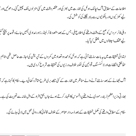
اطلاعات کے مطابق آگ اچانک ہوٹل کی عمارت میں بھڑکی اور مختصر وقت میں کئی منزلوں تک پھیل گئی۔ دھوئیں اور 
لیے کھڑکیوں اور بالکونیوں سے باہر نکلنے کی کوشش کی۔
لیے مختلف اسپتالوں میں منتقل کیا گیا۔
ابتدائی تحقیقات میں یہ بات سامنے آئی ہے کہ ہوٹل کو محدود تعداد میں کمروں کے آپریشن کی اجازت حاصل تھی، تاہم
حفاظتی انتظامات اور لائسنسنگ قوانین کی ممکنہ خلاف ورزیوں کی تحقیقات شروع کر دی ہیں۔
آگ بجھانے کے بعد سامنے آنے والے مناظر میں عمارت کے کئی حصے بری طرح متاثر دکھائی دیے۔ حکام کا کہنا ہے کہ آت
بھارتی وزیراعظم نریندر مودی نے واقعے پر افسوس کا اظہار کرتے ہوئے جاں بحق افراد کے اہل خانہ سے تعزیت کی ہے۔ ساتھ 
حکام کے مطابق واقعے کی مکمل تحقیقات کے بعد ذمہ دار عناصر کے خلاف قانونی کارروائی عمل میں لائی جائے گی۔