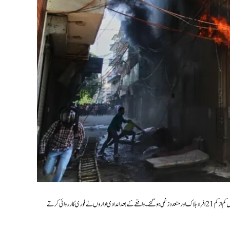
بھارت کے دارالحکومت نئی دہلی کے علاقے مالویہ نگر میں واقع ایک ہوٹل میں بدھ کی صبح لگنے والی شدید آگ کے نتیجے میں کم از کم 21 افراد ہلاک اور متعدد زخمی ہوگئے۔ واقعے کے بعد امدادی اداروں نے فوری کارروائی کرتے