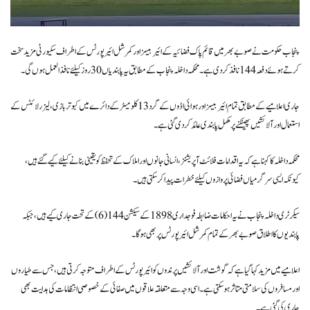
پنجاب حکومت نے صوبے بھر میں قائم پاک فضائیہ کے ائیر بیسز اور کمرشل ائیرپورٹس کے اطراف سکیورٹی مزید سخت
کرتے ہوئے دفعہ 144 نافذ کر دی ہے۔ محکمہ داخلہ پنجاب کے مطابق یہ پابندیاں 30 روز کیلئے نافذ العمل ہوں گی۔
جاری اعلامیے کے مطابق تمام ائیر بیسز اور ہوائی اڈوں کے گرد 13 کلومیٹر کے دائرے میں کبوتر بازی، لیزر لائٹس کے
استعمال اور آلائشیں پھینکنے پر مکمل پابندی عائد کر دی گئی ہے۔
محکمہ داخلہ کا کہنا ہے کہ یہ اقدامات فلائٹ آپریشنز، انسانی جانوں اور املاک کے تحفظ کو یقینی بنانے کیلئے کیے گئے ہیں،
کیونکہ ایسی سرگرمیاں فضائی پروازوں کیلئے خطرات پیدا کر سکتی ہیں۔
سیکرٹری داخلہ پنجاب نے یہ احکامات ضابطہ فوجداری 1898 کے سیکشن 144(6) کے تحت جاری کیے ہیں، جبکہ
پابندیوں کا اطلاق صوبے بھر کے تمام کمرشل ائیرپورٹس پر بھی ہوگا۔
اعلامیے میں مزید کہا گیا ہے کہ گوشت اور آلائشیں پرندوں کو ائیرپورٹس کے اطراف متوجہ کرتی ہیں، جس سے طیاروں
اور مسافروں کی سلامتی متاثر ہو سکتی ہے۔ اسی وجہ سے متعلقہ علاقوں میں صفائی کے خصوصی انتظامات کی ہدایت بھی
جاری کی گئی ہے۔