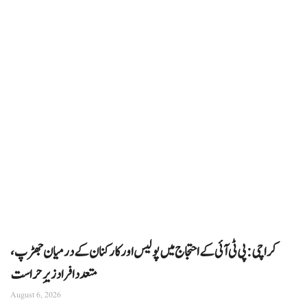
کراچی: پی ٹی آئی کے احتجاج میں پولیس اور کارکنان کے درمیان جھڑپ،
متعدد افراد زیرِ حراست
August 6, 2026