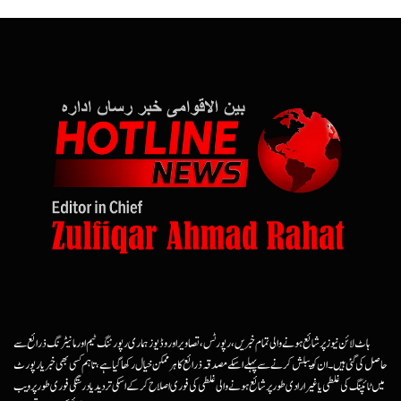
ہاٹ لائن نیوز پر شائع ہونے والی تمام خبریں، رپورٹس، تصاویر اور وڈیوز ہماری رپورٹنگ ٹیم اور مانیٹرنگ ذرائع سے
حاصل کی گئی ہیں۔ ان کو پبلش کرنے سے پہلے اسکے مصدقہ ذرائع کا ہرممکن خیال رکھا گیا ہے، تاہم کسی بھی خبر یا رپورٹ
میں ٹائپنگ کی غلطی یا غیرارادی طور پر شائع ہونے والی غلطی کی فوری اصلاح کرکے اسکی تردید یا درستگی فوری طور پر ویب