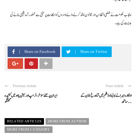
پنجاب حکومت نے ضلعی انتظامیہ اور قانون نافذ کرنے والے اداروں کو احکامات پر سختی سے عملدرآمد یقینی بنانے کی
ہدایت کی ہے۔
Share on Facebook
Share on Twitter
Previous Article
Next Article
اداکارہ میرا نے بولی وُوڈ فلم میں شاہ رخ خان کے
ایران پر حملے مؤخر، ٹرمپ اور نیتن یاہو میں کشیدہ
ساتھ ...
گفتگو
RELATED ARTICLES
MORE FROM AUTHOR
MORE FROM CATEGORY