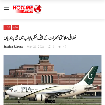
تازہ ترین
اہم خبریں
فضائی سلامتی خطرات کے پیش نظر پنجاب میں نئی پابندیاں
Samina Rizwan
May 21, 2026
0
47