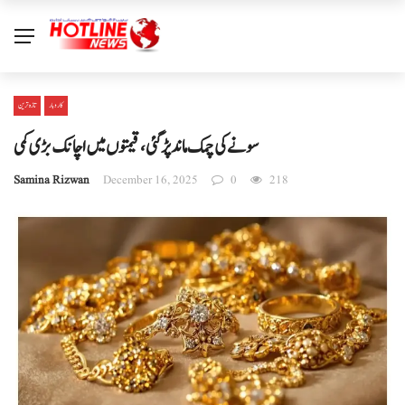
کاروبار
تازہ ترین
سونے کی چمک ماند پڑگئی، قیمتوں میں اچانک بڑی کمی
Samina Rizwan
December 16, 2025
0
218