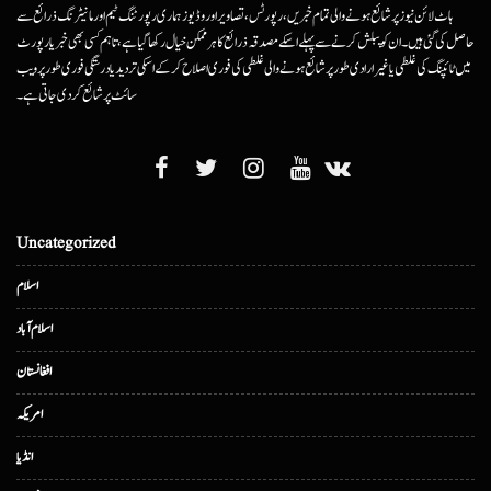
ہاٹ لائن نیوز پر شائع ہونے والی تمام خبریں، رپورٹس، تصاویر اور وڈیوز ہماری رپورٹنگ ٹیم اور مانیٹرنگ ذرائع سے
حاصل کی گئی ہیں۔ ان کو پبلش کرنے سے پہلے اسکے مصدقہ ذرائع کا ہرممکن خیال رکھا گیا ہے، تاہم کسی بھی خبر یا رپورٹ
میں ٹائپنگ کی غلطی یا غیرارادی طور پر شائع ہونے والی غلطی کی فوری اصلاح کرکے اسکی تردید یا درستگی فوری طور پر ویب
سائٹ پر شائع کردی جاتی ہے۔
Uncategorized
اسلام
اسلام آباد
افغانستان
امریکہ
انڈیا