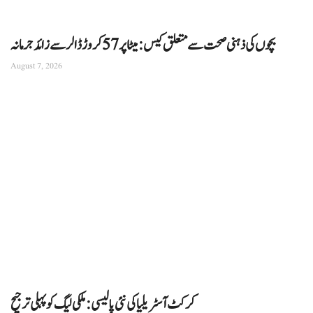
بچوں کی ذہنی صحت سے متعلق کیس: میٹا پر 57 کروڑ ڈالر سے زائد جرمانہ
August 7, 2026
کرکٹ آسٹریلیا کی نئی پالیسی: ملکی لیگ کو پہلی ترجیح