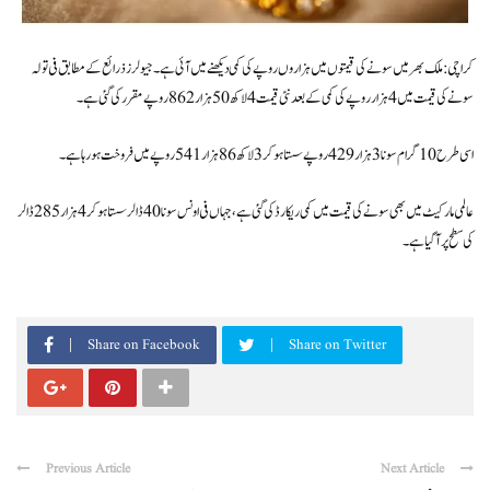
کراچی: ملک بھر میں سونے کی قیمتوں میں ہزاروں روپے کی کمی دیکھنے میں آئی ہے۔ جیولرز ذرائع کے مطابق فی تولہ
سونے کی قیمت میں 4 ہزار روپے کی کمی کے بعد نئی قیمت 4 لاکھ 50 ہزار 862 روپے مقرر کی گئی ہے۔
اسی طرح 10 گرام سونا 3 ہزار 429 روپے سستا ہوکر 3 لاکھ 86 ہزار 541 روپے میں فروخت ہورہا ہے۔
عالمی مارکیٹ میں بھی سونے کی قیمت میں کمی ریکارڈ کی گئی ہے، جہاں فی اونس سونا 40 ڈالر سستا ہوکر 4 ہزار 285 ڈالر
کی سطح پر آگیا ہے۔
Share on Facebook
Share on Twitter
Previous Article
Next Article