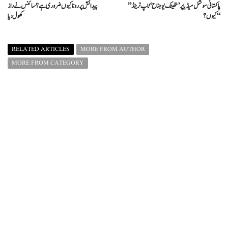
”پاکستانی سوشل میڈیا پر ’تھینک یو جناح‘ ٹاپ ٹرینڈ
پیدائش پر رونا کیوں ضروری ہے؟ سائنس نے راز
کیوں؟“
کھول دیا
RELATED ARTICLES
MORE FROM AUTHOR
MORE FROM CATEGORY