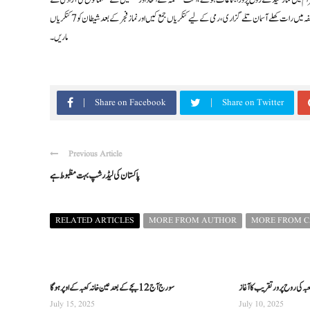
ام میں نماز عید کے روح پرور اجتماعات ہوئے، امت مسلمہ کے اتحاد اور فلسطین کے مسلمانوں کی آزادی کے
لیے خصوصی دعائیں کی گئیں، حجاج کرام سنت ابراہیمی کی ادائیگی کر رہے ہیں، 15 لاکھ سے زائد حجاج کرام نے مزدلفہ میں رات کھلے آسمان تلے گزاری، رمی کے لیے کنکریاں جمع کیں اور نماز فجر کے بعد شیطان کو 7 کنکریاں
ماریں۔
Share on Facebook
Share on Twitter
Previous Article
پاکستان کی لیڈرشپ بہت مظبوط ہے
RELATED ARTICLES
MORE FROM AUTHOR
MORE FROM 
ہ کی روح پرور تقریب کا آغاز
سورج آج 12 بجے کے بعد عین خانہ کعبہ کے اوپر ہو گا
July 15, 2025
July 10, 2025