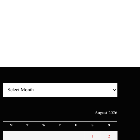
August 2026
M
T
W
T
F
S
S
1
2