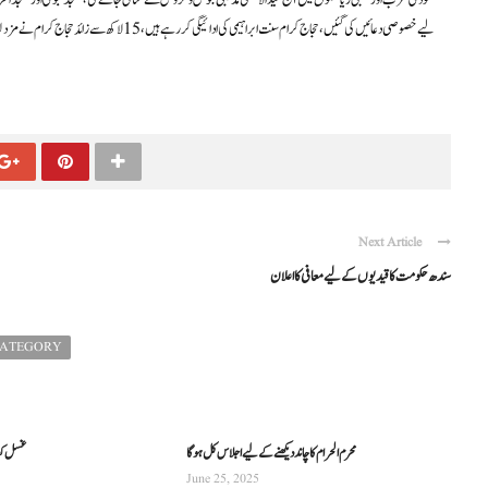
سعودی عرب اور خلیجی ریاستوں میں آج عیدالاضحٰی مذہبی جوش و خروش سے منائی جائے گی، مسجد نبوی اور مسجد الحر
Next Article
سندھ حکومت کا قیدیوں کے لیے معافی کا اعلان
CATEGORY
محرم الحرام کا چاند دیکھنے کے لیے اجلاس کل ہو گا
غسل کعب
June 25, 2025