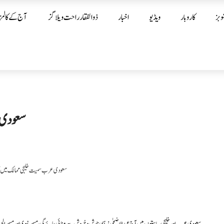
وبز
کاروبار
ویڈیو
اخبار
ذوالفقار راحت ویلاگز
آج کے کالمز
سعودی ع