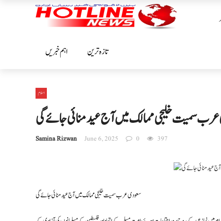
تازہ ترین
اہم خبریں
اسلام
رب سمیت خلیجی ممالک میں آج عید منائی جائے گی
Samina Rizwan
June 6, 2025
0
397
سعودی عرب سمیت خلیجی ممالک میں آج عید منائی جائے گی