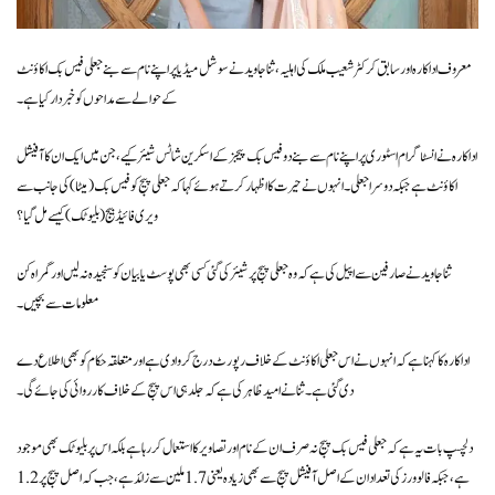
معروف اداکارہ اور سابق کرکٹر شعیب ملک کی اہلیہ، ثنا جاوید نے سوشل میڈیا پر اپنے نام سے بنے جعلی فیس بک اکاؤنٹ
کے حوالے سے مداحوں کو خبردار کیا ہے۔
اداکارہ نے انسٹاگرام اسٹوری پر اپنے نام سے بنے دو فیس بک پیجز کے اسکرین شاٹس شیئر کیے، جن میں ایک ان کا آفیشل
اکاؤنٹ ہے جبکہ دوسرا جعلی۔ انہوں نے حیرت کا اظہار کرتے ہوئے کہا کہ جعلی پیج کو فیس بک (میٹا) کی جانب سے
ویری فائیڈ بیج (بلیو ٹک) کیسے مل گیا؟
ثنا جاوید نے صارفین سے اپیل کی ہے کہ وہ جعلی پیج پر شیئر کی گئی کسی بھی پوسٹ یا بیان کو سنجیدہ نہ لیں اور گمراہ کن
معلومات سے بچیں۔
اداکارہ کا کہنا ہے کہ انہوں نے اس جعلی اکاؤنٹ کے خلاف رپورٹ درج کروا دی ہے اور متعلقہ حکام کو بھی اطلاع دے
دی گئی ہے۔ ثنا نے امید ظاہر کی ہے کہ جلد ہی اس پیج کے خلاف کارروائی کی جائے گی۔
دلچسپ بات یہ ہے کہ جعلی فیس بک پیج نہ صرف ان کے نام اور تصاویر کا استعمال کر رہا ہے بلکہ اس پر بلیو ٹک بھی موجود
ہے، جبکہ فالوورز کی تعداد ان کے اصل آفیشل پیج سے بھی زیادہ یعنی 1.7 ملین سے زائد ہے، جب کہ اصل پیج پر 1.2