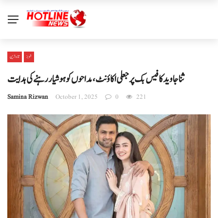
شوبز
تازہ ترین
ثنا جاوید کا فیس بک پر جعلی اکاؤنٹ، مداحوں کو ہوشیار رہنے کی ہدایت
Samina Rizwan
October 1, 2025
0
221