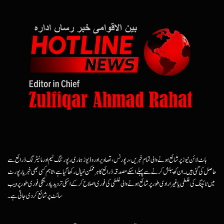
ہاٹ لائن نیوز پر شائع ہونے والی تمام خبریں، رپورٹس، تصاویر اور وڈیوز ہماری رپورٹنگ ٹیم اور مانیٹرنگ ذرائع سے
حاصل کی گئی ہیں۔ ان کو پبلش کرنے سے پہلے اسکے مصدقہ ذرائع کا ہرممکن خیال رکھا گیا ہے، تاہم کسی بھی خبر یا رپورٹ
میں ٹائپنگ کی غلطی یا غیرارادی طور پر شائع ہونے والی غلطی کی فوری اصلاح کرکے اسکی تردید یا درستگی فوری طور پر ویب
سائٹ پر شائع کردی جاتی ہے۔