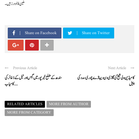
ملین فالوورز ہیں۔
Share on Facebook
Share on Twitter
Previous Article
Next Article
کامیڈین ولی شیخ کی گاڑی دن دیہاڑے چوری، مدد کی
سندھ کے ضلع خیرپور میں گیس اور تیل کے ذخائر کی
اپیل
کامیاب ...
RELATED ARTICLES
MORE FROM AUTHOR
MORE FROM CATEGORY