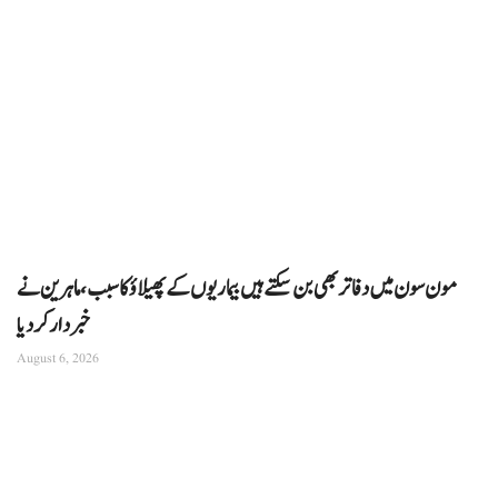
مون سون میں دفاتر بھی بن سکتے ہیں بیماریوں کے پھیلاؤ کا سبب، ماہرین نے
خبردار کر دیا
August 6, 2026