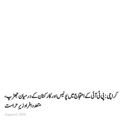
کراچی: پی ٹی آئی کے احتجاج میں پولیس اور کارکنان کے درمیان جھڑپ،
متعدد افراد زیرِ حراست
August 6, 2026