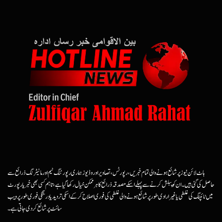
ہاٹ لائن نیوز پر شائع ہونے والی تمام خبریں، رپورٹس، تصاویر اور وڈیوز ہماری رپورٹنگ ٹیم اور مانیٹرنگ ذرائع سے
حاصل کی گئی ہیں۔ ان کو پبلش کرنے سے پہلے اسکے مصدقہ ذرائع کا ہرممکن خیال رکھا گیا ہے، تاہم کسی بھی خبر یا رپورٹ
میں ٹائپنگ کی غلطی یا غیرارادی طور پر شائع ہونے والی غلطی کی فوری اصلاح کرکے اسکی تردید یا درستگی فوری طور پر ویب
سائٹ پر شائع کردی جاتی ہے۔