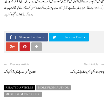
علی امین گنڈاپور 3 سو سے زائد گاڑیوں میں قافلے کی صورت میں لاہور روانہ جائیں گے، پی۔ٹی۔ آئی کا قافلہ بذریعہ جی۔
ٹی روڈ لاہور جائے گا، عمران خان نے اپنے ’ٹویٹر‘ اکاؤنٹ پر بیان میں مذاکرات کو مسترد کرتے ہوئے کہا تھا کہ اب بات
چیت کرنے کا وقت ختم ہو گیا ہے۔
Share on Facebook
Share on Twitter
Previous Article
Next Article
بدنام زمانہ ڈاکو پولیس مقابلے میں ہلاک
لاہور پولیس مقابلے میں 2 ڈاکو ہلاک
RELATED ARTICLES
MORE FROM AUTHOR
MORE FROM CATEGORY