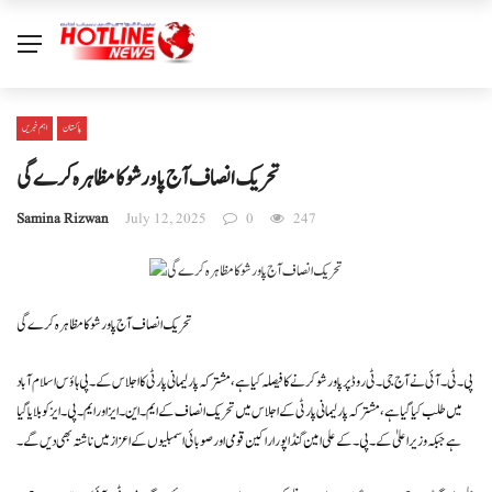
پاکستان
اہم خبریں
تحریک انصاف آج پاور شو کا مظاہرہ کرے گی
Samina Rizwan
July 12, 2025
0
247
تحریک انصاف آج پاور شو کا مظاہرہ کرے گی
پی۔ ٹی۔ آئی نے آج جی۔ٹی روڈ پر پاور شو کرنے کا فیصلہ کیا ہے، مشترکہ پارلیمانی پارٹی کا اجلاس کے۔پی ہاؤس اسلام آباد
میں طلب کیا گیا ہے، مشترکہ پارلیمانی پارٹی کے اجلاس میں تحریک انصاف کے ایم۔این۔ ایز اور ایم۔ پی۔ ایز کو بلایا گیا
ہے جبکہ وزیر اعلیٰ کے۔پی۔کے علی امین گنڈاپور اراکین قومی اور صوبائی اسمبلیوں کے اعزاز میں ناشتہ بھی دیں گے۔