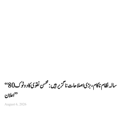
“80 سالہ نظام ناکام، بڑی اصلاحات ناگزیر ہیں: محسن نقوی کا دوٹوک
اعلان”
August 6, 2026