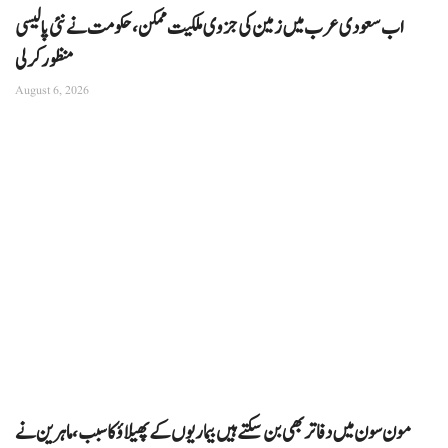
اب سعودی عرب میں زمین کی جزوی ملکیت ممکن، حکومت نے نئی پالیسی
منظور کرلی
August 6, 2026
مون سون میں دفاتر بھی بن سکتے ہیں بیماریوں کے پھیلاؤ کا سبب، ماہرین نے