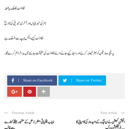
اکاؤنٹ کا ملک یا خطہ
نام کی تبدیلیاں اور آخری تبدیلی کی تاریخ
اکاؤنٹ کیسے ایکس ایپ سے منسلک ہے
یہ فیچر صارفین کو بہتر فیصلہ کرنے اور رابطہ کیے جانے والے اکاؤنٹ کی حقیقت جاننے میں مدد فراہم کرے گا۔
Share on Facebook
Share on Twitter
Previous Article
Next Article
الیکشن کمیشن نے ن لیگ کے امیدوار کی کامیابی کا
نایاب فلکیاتی منظر: زحل کے مشہور حلقے کنارے
نوٹیفکیشن روک ...
سے غائب