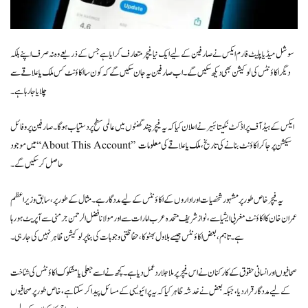
سوشل میڈیا پلیٹ فارم ایکس نے صارفین کے لیے ایک نیا فیچر متعارف کرایا ہے جس کے ذریعے وہ نہ صرف اپنے بلکہ
دیگر اکاؤنٹس کی لوکیشن بھی دیکھ سکیں گے۔ اب صارفین یہ جان سکیں گے کہ کون سا اکاؤنٹ کس ملک یا علاقے سے
چلایا جا رہا ہے۔
ایکس کے ہیڈ آف پراڈکٹ نکیتا بئیر نے اعلان کیا کہ یہ فیچر چند گھنٹوں میں عالمی سطح پر دستیاب ہوگا۔ صارفین پروفائل
میں موجود “About This Account” سیکشن پر جا کر اکاؤنٹ بنانے کی تاریخ، ملک یا علاقے کی معلومات
حاصل کر سکیں گے۔
یہ فیچر خاص طور پر مشہور شخصیات اور اداروں کے اکاؤنٹس کے لیے مددگار ہے۔ مثال کے طور پر، سابق وزیر اعظم
عمران خان کا اکاؤنٹ مغربی ایشیا سے، نواز شریف متحدہ عرب امارات سے اور مولانا فضل الرحمن جرمنی سے آپریٹ ہو رہا
ہے۔ تاہم، بعض اکاؤنٹس جیسے بلاول بھٹو کا، حفاظتی وجوہات کی بنا پر لوکیشن ظاہر نہیں کی جا رہی۔
صحافیوں اور انسانی حقوق کے کارکنان نے اس فیچر پر ملا جلا ردعمل دیا ہے۔ کچھ نے اسے جعلی یا مشکوک اکاؤنٹس کی شناخت
کے لیے مددگار قرار دیا، جبکہ بعض نے خدشہ ظاہر کیا کہ یہ پرائیویسی کے مسائل پیدا کر سکتا ہے، خاص طور پر صحافیوں