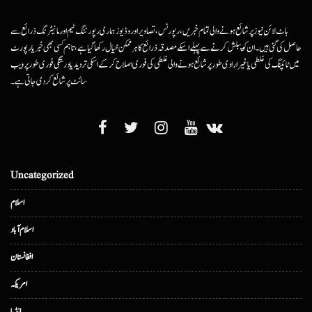
ہاٹ لائن نیوز پر شائع ہونے والی تمام خبریں، رپورٹس، تصاویر اور وڈیوز ہماری رپورٹنگ ٹیم اور مانیٹرنگ ذرائع سے
حاصل کی گئی ہیں۔ ان کو پبلش کرنے سے پہلے اسکے مصدقہ ذرائع کا ہرممکن خیال رکھا گیا ہے، تاہم کسی بھی خبر یا رپورٹ
میں ٹائپنگ کی غلطی یا غیرارادی طور پر شائع ہونے والی غلطی کی فوری اصلاح کرکے اسکی تردید یا درستگی فوری طور پر ویب
سائٹ پر شائع کردی جاتی ہے۔
Uncategorized
اسلام
اسلام آباد
افغانستان
امریکہ
انڈیا