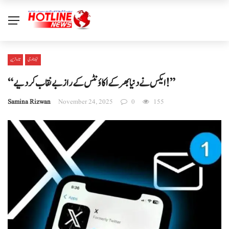
ٹیکنالوجی
تازہ ترین
“ایکس نے دنیا بھر کے اکاؤنٹس کے راز بے نقاب کر دیے!”
Samina Rizwan
November 24, 2025
0
155