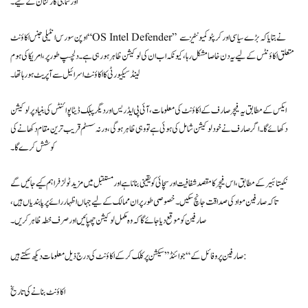
اور سماجی کارکنان کے لیے۔
اوپن سورس انٹیلی جنس اکاؤنٹ “OS Intel Defender” نے بتایا کہ بڑے سیاسی اور کرپٹو کمیونٹیز سے
متعلق اکاؤنٹس کے لیے یہ دن خاصا مشکل رہا، کیونکہ اب ان کی لوکیشن ظاہر ہو رہی ہے۔ دلچسپ طور پر، امریکا کی ہوم
لینڈ سیکیورٹی کا اکاؤنٹ اسرائیل سے آپریٹ ہو رہا تھا۔
ایکس کے مطابق یہ فیچر صارف کے اکاؤنٹ کی معلومات، آئی پی ایڈریس اور دیگر پبلک ڈیٹا پوائنٹس کی بنیاد پر لوکیشن
دکھائے گا۔ اگر صارف نے خود لوکیشن شامل کی ہوئی ہے تو وہی ظاہر ہوگی، ورنہ سسٹم قریب ترین مقام دکھانے کی
کوشش کرے گا۔
نکیتا بئیر کے مطابق، اس فیچر کا مقصد شفافیت اور سچائی کو یقینی بنانا ہے اور مستقبل میں مزید ٹولز فراہم کیے جائیں گے
تاکہ صارفین مواد کی صداقت جانچ سکیں۔ خصوصی طور پر ان ممالک کے لیے جہاں اظہار رائے پر پابندیاں ہیں،
صارفین کو موقع دیا جائے گا کہ وہ مکمل لوکیشن چھپائیں اور صرف خطہ ظاہر کریں۔
صارفین پروفائل کے “جوائنڈ” سیکشن پر کلک کر کے اکاؤنٹ کی درج ذیل معلومات دیکھ سکتے ہیں:
اکاؤنٹ بنانے کی تاریخ