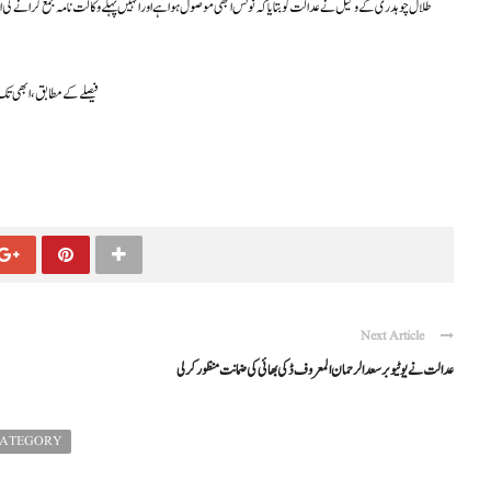
طلال چوہدری کے وکیل نے عدالت کو بتایا کہ نوٹس ابھی موصول ہوا ہے اور انہیں پہلے وکالت نامہ جمع کرانے کی ا
فیصلے کے مطابق، ابھی تک ط
Next Article
عدالت نے یوٹیوبر سعد الرحمان المعروف ڈکی بھائی کی ضمانت منظور کرلی
CATEGORY