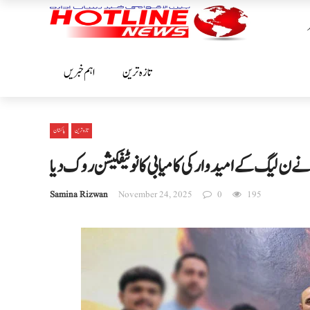
تازہ ترین
اہم خبریں
تازہ ترین
پاکستان
نے ن لیگ کے امیدوار کی کامیابی کا نوٹیفکیشن روک دیا
Samina Rizwan
November 24, 2025
0
195