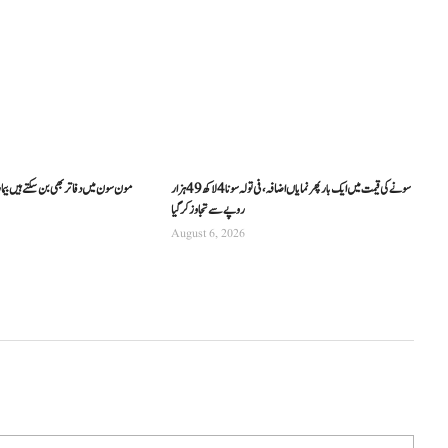
سونے کی قیمت میں ایک بار پھر نمایاں اضافہ، فی تولہ سونا 4 لاکھ 49 ہزار
مون سون میں دفاتر بھی بن سکتے ہیں بیما
روپے سے تجاوز کرگیا
August 6, 2026