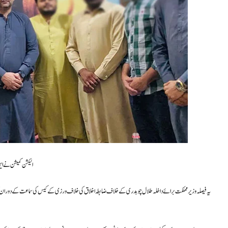
الیکشن کمیشن نے این اے 96 فیصل آباد میں ن لیگ کے امیدوار بلال چوہدری کی کامیابی کا ن
یہ فیصلہ وزیر مملکت برائے داخلہ طلال چوہدری کے خلاف ضابطہ اخلاق کی خلاف ورزی کے کیس کی سماعت کے دوران کیا 