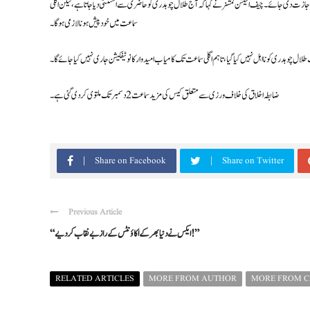
جازت دی جائے۔ چیف الیکشن کمشنر نے کہا کہ آج طلال چوہدری کو حاضری سے استثنیٰ دیا جاتا ہے، لیکن اگلی
سماعت میں خود پیش ہونا لازمی ہوگا۔
لال چوہدری کو نااہل نہیں کیا گیا، تاہم اگلی سماعت تک کامیاب امیدوار کا نوٹیفکیشن جاری نہیں کیا جائے گا۔
ضابطہ اخلاق کی خلاف ورزی سے متعلق کیس کی مزید سماعت 2 دسمبر تک ملتوی کر دی گئی ہے۔
Share on Facebook
Share on Twitter
Previous Article
“ایکس نے دنیا بھر کے اکاؤنٹس کے راز بے نقاب کر دیے!”
RELATED ARTICLES
MORE FROM AUTHOR
MORE FROM 