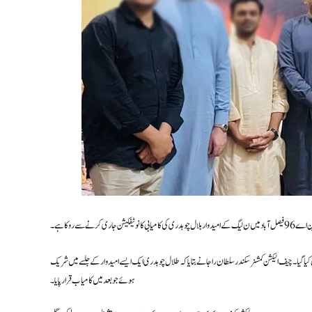
وٹیفکیشن جاری کرنے سے روکا ہے۔
گیا۔ چیف الیکشن کمشنر سکندر سلطان راجا نے بتایا کہ طلال چوہدری ایک ایسے امیدوار کے جلسے میں شریک
ہوئے جو بعد میں کامیاب قرار پایا۔