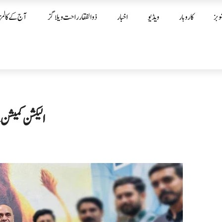
وبز
کاروبار
ویڈیو
اخبار
ذوالفقار راحت ویلاگز
آج کے کالمز
الیکشن کمیشن 