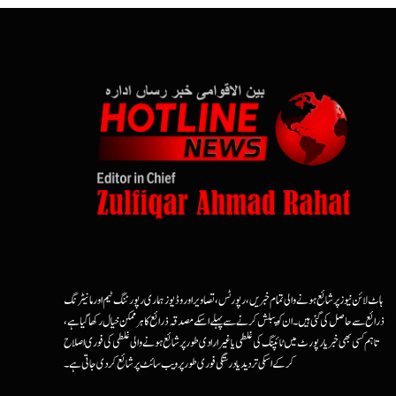
ہاٹ لائن نیوز پر شائع ہونے والی تمام خبریں، رپورٹس، تصاویر اور وڈیوز ہماری رپورٹنگ ٹیم اور مانیٹرنگ
ذرائع سے حاصل کی گئی ہیں۔ ان کو پبلش کرنے سے پہلے اسکے مصدقہ ذرائع کا ہرممکن خیال رکھا گیا ہے،
تاہم کسی بھی خبر یا رپورٹ میں ٹائپنگ کی غلطی یا غیرارادی طور پر شائع ہونے والی غلطی کی فوری اصلاح
کرکے اسکی تردید یا درستگی فوری طور پر ویب سائٹ پر شائع کردی جاتی ہے۔