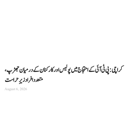
کراچی: پی ٹی آئی کے احتجاج میں پولیس اور کارکنان کے درمیان جھڑپ،
متعدد افراد زیرِ حراست
August 6, 2026