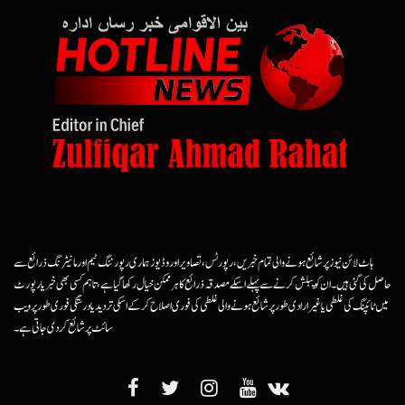
ہاٹ لائن نیوز پر شائع ہونے والی تمام خبریں، رپورٹس، تصاویر اور وڈیوز ہماری رپورٹنگ ٹیم اور مانیٹرنگ ذرائع سے
حاصل کی گئی ہیں۔ ان کو پبلش کرنے سے پہلے اسکے مصدقہ ذرائع کا ہرممکن خیال رکھا گیا ہے، تاہم کسی بھی خبر یا رپورٹ
میں ٹائپنگ کی غلطی یا غیرارادی طور پر شائع ہونے والی غلطی کی فوری اصلاح کرکے اسکی تردید یا درستگی فوری طور پر ویب
سائٹ پر شائع کردی جاتی ہے۔