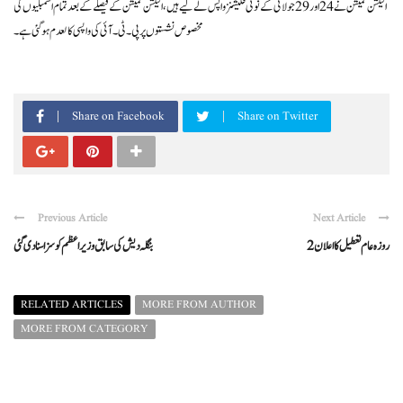
الیکشن کمیشن نے 24 اور 29 جولائی کے نوٹی فکیشنز واپس لے لیے ہیں، الیکشن کمیشن کے فیصلے کے بعد تمام اسمبلیوں کی
مخصوص نشستوں پر پی۔ ٹی۔ آئی کی واپسی کالعدم ہو گئی ہے۔
Share on Facebook
Share on Twitter
Previous Article
Next Article
2 روزہ عام تعطیل کا اعلان
بنگلہ دیش کی سابق وزیراعظم کو سزا سنا دی گئی
RELATED ARTICLES
MORE FROM AUTHOR
MORE FROM CATEGORY