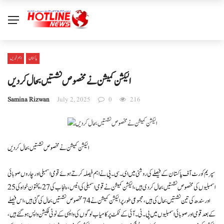
پاکستان
اہم خبریں
الیکشن کمیشن نے مخصوص نشستیں بحال کر دیں
Samina Rizwan
July 2, 2025
0
216
الیکشن کمیشن نے مخصوص نشستیں بحال کر دیں
سپریم کورٹ آف پاکستان کے فیصلے کی روشنی میں ای۔ سی۔ پی نے اہم فیصلہ کرتے ہوئے قومی اسمبلی اور چاروں صوبائی
اسمبلیوں کی مخصوص نشستیں بحال کر دی ہیں، الیکشن کمیشن نے قومی اسمبلی کی انیس، پنجاب کی 27 ،پختون خواہ کی 25
اور سندھ کی تین نشستیں بحال کی ہیں، مجموعی طور پر الیکشن کمیشن نے 74 مخصوص نشستیں بحال کی گئی ہیں، اس فیصلے
کے بعد قومی اور صوبائی اسمبلیوں میں پی۔ ٹی۔ آئی کے ٹکٹ پر کامیاب لوگوں کی واپسی کے نوٹی فکیشن واپس ہو گئے ہیں،