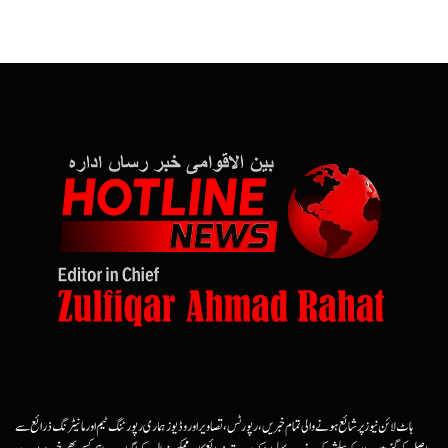
ہاٹ لائن نیوز پر شائع ہونے والی تمام خبریں، رپورٹس، تصاویر اور وڈیوز ہماری رپورٹنگ ٹیم اور مانیٹرنگ ذرائع سے