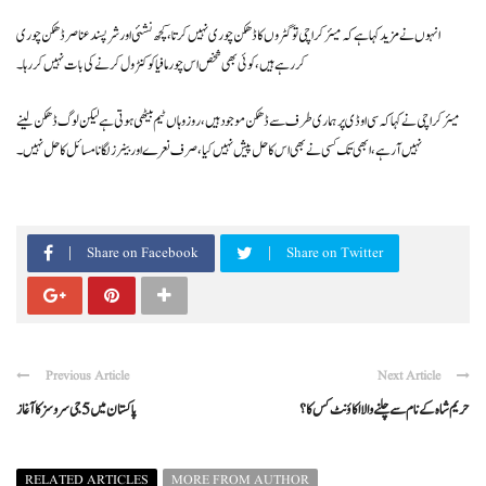
انہوں نے مزید کہا ہے کہ میئر کراچی تو گٹروں کا ڈھکن چوری نہیں کرتا، کچھ نشئی اور شر پسند عناصر ڈھکن چوری
کررہے ہیں، کوئی بھی شخص اس چور مافیا کو کنٹرول کرنے کی بات نہیں کر رہا۔
میئر کراچی نے کہا کہ سی او ڈی پر ہماری طرف سے ڈھکن موجود ہیں، روز وہاں ٹیم بیٹھی ہوتی ہے لیکن لوگ ڈھکن لینے
نہیں آرہے، ابھی تک کسی نے بھی اس کا حل پیش نہیں کیا، صرف نعرے اور بینرز لگانا مسائل کا حل نہیں ۔
Share on Facebook
Share on Twitter
Previous Article
Next Article
حریم شاہ کے نام سے چلنے والا اکاؤنٹ کس کا ؟
پاکستان میں 5 جی سروسز کا آغاز
RELATED ARTICLES
MORE FROM AUTHOR