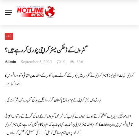
پاکستان
گٹروں کے ڈھکن میئر کراچی چوری کر رہے ہیں ؟
Admin
September 3, 2023
0
336
کراچی: ( ہاٹ لائن نیوز) میئر کراچی نے گٹروں میں بچوں کے گرنے سے ہلاکتوں کے واقعات پر انتہائی دکھ اور افسوس کا
اظہار کیا ہے۔
لیاری میں میئر کراچی نے یوم دفاع پاکستان گرلز سائیکل پریڈ کی تقریب میں شرکت کی۔
اس موقع پر میڈیا سے گفتگو کرتے ہوئے انہوں نے کہا ہے کہ شہر میں گٹروں میں بچوں کی گرنے کے واقعات انتہائی
قابل افسوس ہیں، ان واقعات کا الزام ہمیشہ میئر کراچی پر آتا ہے، کہا جاتا ہے کہ ہم اپنا کام نہیں کررہے، میں میئر کراچی
کے طور پر ان تمام مسائل کو حل کرنے کی مسلسل کوشش کررہا ہوں ۔