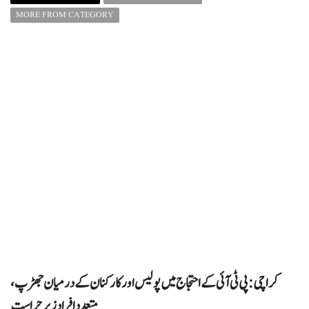
MORE FROM CATEGORY
کراچی: پی ٹی آئی کے احتجاج میں پولیس اور کارکنان کے درمیان جھڑپ،
متعدد افراد زیرِ حراست