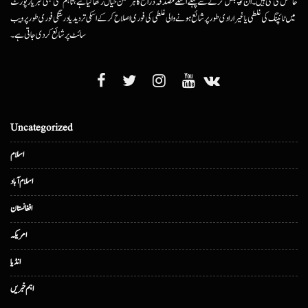
حاصل کی گئی ہیں۔ ان کو پبلش کرنے سے پہلے اسکے مصدقہ ذرائع کا ہرممکن خیال رکھا گیا ہے، تاہم کسی بھی خبر یا رپورٹ
میں ٹائپنگ کی غلطی یا غیرارادی طور پر شائع ہونے والی غلطی کی فوری اصلاح کرکے اسکی تردید یا درستگی فوری طور پر ویب
سائٹ پر شائع کردی جاتی ہے۔
Uncategorized
اسلام
اسلام آباد
افغانستان
امریکہ
انڈیا
اہم خبریں