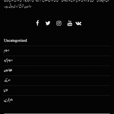
میں ٹائپنگ کی غلطی یا غیرارادی طور پر شائع ہونے والی غلطی کی فوری اصلاح کرکے اسکی تردید یا درستگی فوری طور پر ویب
سائٹ پر شائع کردی جاتی ہے۔
Uncategorized
اسلام
اسلام آباد
افغانستان
امریکہ
انڈیا
اہم خبریں