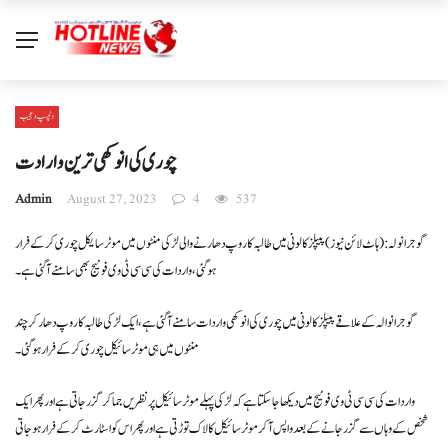
دلچسپ و عجیب
چوری کی انوکھی ترین وارادت
Admin
August 27, 2023
4
537
گوجرانولہ: ( ہاٹ لائن نیوز) پیپلز کالونی میں طالبہ کا روپ دھارنے والی لڑکی منٹوں میں موٹرسایکل چوری کر کے فرار
ہو گئی ، واردات کی سی سی ٹی وی فوٹیج بھی سامنے آگئی ہے۔
گوجرانوالہ کے علاقے پیپلز کالونی میں چوری کی انوکھی واردات سامنے آ گئی ہے ، ایک لڑکی طالبہ کا روپ دھار کر چند
منٹوں میں ہی موٹرسائیکل چوری کر کے فرار ہوگئی۔
واردات کی سی سی ٹی وی فوٹیج میں دیکھا جا سکتا ہے کہ لڑکی پہلے موٹرسائیکل پر نظریں جما کر گزر جاتی ہے اور پھر ایک
شخص کے وہاں سے گزر جانے کے بعد واپس آکر موٹرسائیکل کا لاک توڑتی ہے اور پھر اس کو اسٹارٹ کرکے فرار ہوجاتی