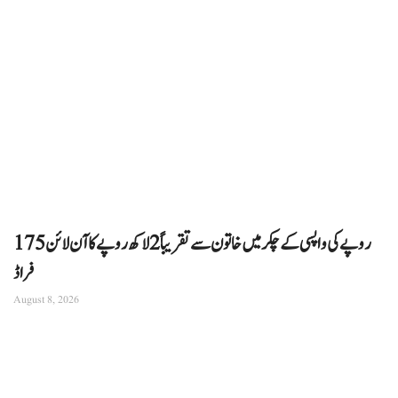
175 روپے کی واپسی کے چکر میں خاتون سے تقریباً 2 لاکھ روپے کا آن لائن
فراڈ
August 8, 2026