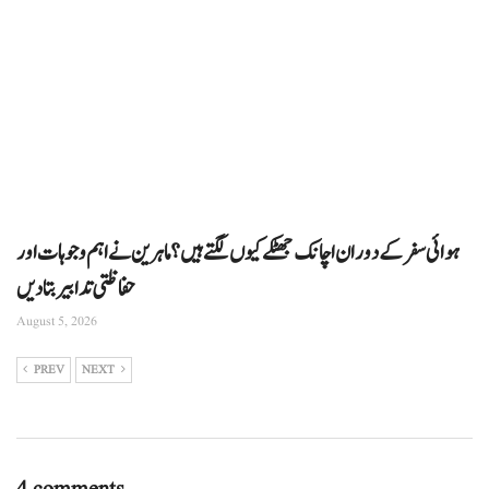
ہوائی سفر کے دوران اچانک جھٹکے کیوں لگتے ہیں؟ ماہرین نے اہم وجوہات اور
حفاظتی تدابیر بتا دیں
August 5, 2026
PREV
NEXT