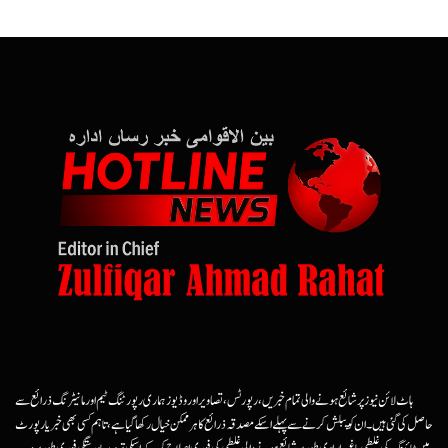
ہاٹ لائن نیوز پر شائع ہونے والی تمام خبریں، رپورٹس، تصاویر اور وڈیوز ہماری رپورٹنگ ٹیم اور مانیٹرنگ ذرائع سے
حاصل کی گئی ہیں۔ ان کو پبلش کرنے سے پہلے اسکے مصدقہ ذرائع کا ہرممکن خیال رکھا گیا ہے، تاہم کسی بھی خبر یا رپورٹ