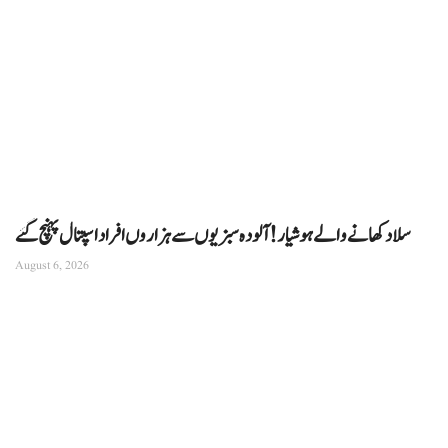
سلاد کھانے والے ہوشیار! آلودہ سبزیوں سے ہزاروں افراد اسپتال پہنچ گئے
August 6, 2026