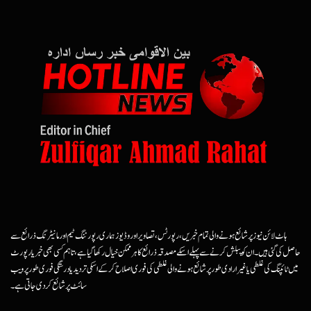
ہاٹ لائن نیوز پر شائع ہونے والی تمام خبریں، رپورٹس، تصاویر اور وڈیوز ہماری رپورٹنگ ٹیم اور مانیٹرنگ ذرائع سے
حاصل کی گئی ہیں۔ ان کو پبلش کرنے سے پہلے اسکے مصدقہ ذرائع کا ہرممکن خیال رکھا گیا ہے، تاہم کسی بھی خبر یا رپورٹ
میں ٹائپنگ کی غلطی یا غیرارادی طور پر شائع ہونے والی غلطی کی فوری اصلاح کرکے اسکی تردید یا درستگی فوری طور پر ویب
سائٹ پر شائع کردی جاتی ہے۔