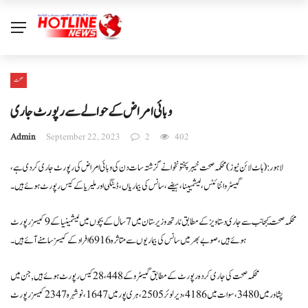
صحت
وبائی امراض کے حوالے سے رپورٹ جاری
Admin
September 22, 2023
2
402
لاہور: (ہاٹ لائن نیوز) محکمہ صحت خیبرپختونخوا نے گزشتہ سات دن کی وبائی امراض کی رپورٹ جاری کر دی ہے ،
گیسٹروانٹائٹس، لیشمیینا، ہیضے، سانس کی بیماریاں، ڈینگی اور ملیریا کے کیس رپورٹ ہوئے ہیں۔
محکمہ صحت کیجانب سے جاری دستاویز کے مطابق نارتھ وزیرستان میں 7 سال کے بچوں میں لیشمینیا کے 9 کیسز رپورٹ
ہوئے ہیں ، صوبے بھر میں سانس کی بیماریوں سے متاثرہ 6916 افراد کے کیسز سامنے آئے ہیں۔
محکمہ صحت کی جاری کردہ رپورٹ کے مطابق گیسٹرو کے 28،448 کیس رپورٹ ہوئے ہیں , جن میں
پشاورمیں 3480 ، سوات میں 4186، دیر لوئر 2505 ،ہری پورمیں 1647 ، نوشہرہ2347 کیسز رپورٹ