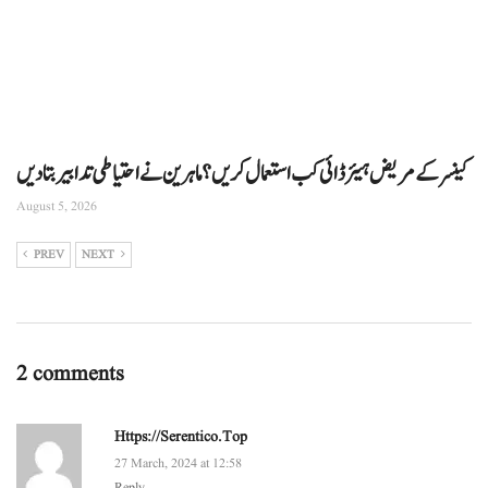
کینسر کے مریض ہیئر ڈائی کب استعمال کریں؟ ماہرین نے احتیاطی تدابیر بتا دیں
August 5, 2026
PREV
NEXT
2 comments
Https://serentico.top
27 March, 2024 at 12:58
Reply