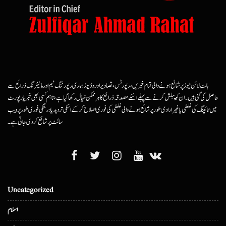
ہاٹ لائن نیوز پر شائع ہونے والی تمام خبریں، رپورٹس، تصاویر اور وڈیوز ہماری رپورٹنگ ٹیم اور مانیٹرنگ ذرائع سے
حاصل کی گئی ہیں۔ ان کو پبلش کرنے سے پہلے اسکے مصدقہ ذرائع کا ہرممکن خیال رکھا گیا ہے، تاہم کسی بھی خبر یا رپورٹ
میں ٹائپنگ کی غلطی یا غیرارادی طور پر شائع ہونے والی غلطی کی فوری اصلاح کرکے اسکی تردید یا درستگی فوری طور پر ویب
سائٹ پر شائع کردی جاتی ہے۔
Uncategorized
اسلام