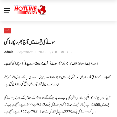
پاکستان
سونے کی قیمت میں آج پھر ریکارڈ کمی
Admin
September 11, 2023
0
313
لاہور: ( ہاٹ لائن نیوز) ملک بھر میں آج پھر سونے کی قیمت میں 26 سو روپے کی کمی ریکارڈ کی گئی ہے۔
تفصیلات کے مطابق ملک بھر میں سونے کی قیمت میں اتار چڑھاؤ کا سلسلہ تیزی سے جاری ہے، کاروباری ہفتے کے پہلے
ہی روز سونے کی فی تولہ قیمت میں واضح کمی ریکارڈ کی گئی ہے۔
آل پاکستان جیولرز مینوفیکچررز ایسوسی ایشن کی جانب سے جاری کئے گئے اعداد و شمار کے مطابق ملک بھر میں سونے کی
قیمت میں 2600 روپے فی تولہ کمی کے بعد 12 گرام سونے کی قیمت 2 لاکھ 9 ہزار 400 روپے ہوگئی ہے جب کہ
دس گرام سونے کی قیمت 2229 روپے فی تولہ کمی کے بعد 1 لاکھ 79 ہزار 527 روپے ہوگئی ہے۔