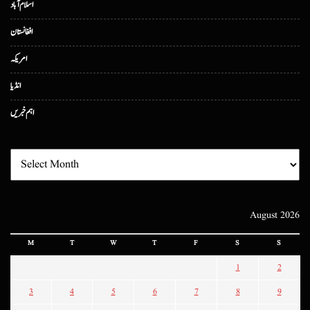
اسلام آباد
افغانستان
امریکہ
انڈیا
اہم خبریں
August 2026
M
T
W
T
F
S
S
1
2
3
4
5
6
7
8
9