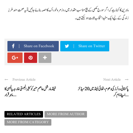
ماہرین کا کہنا ہے کہ اگر سورج مکھی کے بیج مناسب مقدار میں روزمرہ خوراک کا حصہ بنائے جائیں تو یہ صحت مند طرزِ
زندگی کے لیے ایک مفید انتخاب ثابت ہو سکتے ہیں۔
Share on Facebook
Share on Twitter
Previous Article
Next Article
پاکستانی روئرز کی دھوم، تھائی لینڈ میں 20 میڈلز
فیلڈ مارشل عاصم منیر کو کثیر الجہتی خارجہ پالیسی کا
اپنے نام کر ...
ماہر قرار ...
RELATED ARTICLES
MORE FROM AUTHOR
MORE FROM CATEGORY