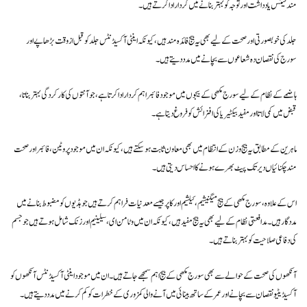
مند فیٹس یادداشت اور توجہ کو بہتر بنانے میں کردار ادا کرتے ہیں۔
جلد کی خوبصورتی اور صحت کے لیے بھی یہ بیج فائدہ مند ہیں، کیونکہ اینٹی آکسیڈنٹس جلد کو قبل از وقت بڑھاپے اور
سورج کی نقصان دہ شعاعوں سے بچانے میں مدد دیتے ہیں۔
ہاضمے کے نظام کے لیے سورج مکھی کے بیجوں میں موجود فائبر اہم کردار ادا کرتا ہے، جو آنتوں کی کارکردگی بہتر بناتا،
قبض میں کمی لاتا اور مفید بیکٹیریا کی افزائش کو فروغ دیتا ہے۔
ماہرین کے مطابق یہ بیج وزن کے انتظام میں بھی معاون ثابت ہو سکتے ہیں، کیونکہ ان میں موجود پروٹین، فائبر اور صحت
مند چکنائیاں دیر تک پیٹ بھرے ہونے کا احساس دیتی ہیں۔
اس کے علاوہ، سورج مکھی کے بیج میگنیشیم، کیلشیم اور کاپر جیسے معدنیات فراہم کرتے ہیں جو ہڈیوں کو مضبوط بنانے میں
مددگار ہیں۔ مدافعتی نظام کے لیے بھی یہ بیج مفید ہیں، کیونکہ ان میں وٹامن ای، سیلینیم اور زنک شامل ہوتے ہیں جو جسم
کی دفاعی صلاحیت کو بہتر بناتے ہیں۔
آنکھوں کی صحت کے حوالے سے بھی سورج مکھی کے بیج اہم سمجھے جاتے ہیں۔ ان میں موجود اینٹی آکسیڈنٹس آنکھوں کو
آکسیڈیٹیو نقصان سے بچانے اور عمر کے ساتھ بینائی میں آنے والی کمزوری کے خطرات کو کم کرنے میں مدد دیتے ہیں۔