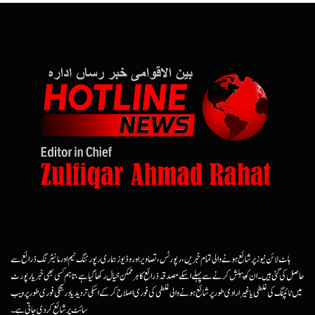
ہاٹ لائن نیوز پر شائع ہونے والی تمام خبریں، رپورٹس، تصاویر اور وڈیوز ہماری رپورٹنگ ٹیم اور مانیٹرنگ ذرائع سے
حاصل کی گئی ہیں۔ ان کو پبلش کرنے سے پہلے اسکے مصدقہ ذرائع کا ہرممکن خیال رکھا گیا ہے، تاہم کسی بھی خبر یا رپورٹ
میں ٹائپنگ کی غلطی یا غیرارادی طور پر شائع ہونے والی غلطی کی فوری اصلاح کرکے اسکی تردید یا درستگی فوری طور پر ویب
سائٹ پر شائع کردی جاتی ہے۔