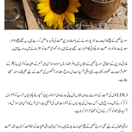
سورج مکھی کے بیج غذائیت سے بھرپور ہونے کے باعث ماہرینِ صحت کی توجہ حاصل کر رہے ہیں۔ یہ ننھے بیج وٹامنز،
معدنیات، فائبر اور صحت مند چکنائی کا اہم ذریعہ سمجھے جاتے ہیں، جو مجموعی صحت کو بہتر بنانے میں مدد دیتے ہیں۔
غذائی ماہرین کے مطابق سورج مکھی کے بیجوں میں وافر مقدار میں موجود وٹامن ای جسم کے خلیات کو فری ریڈیکلز کے
مضر اثرات سے محفوظ رکھتا ہے۔ یہی اینٹی آکسیڈنٹ دل، دماغ، جلد اور آنکھوں کی صحت کے لیے بھی فائدہ مند سمجھا
جاتا ہے۔
دل کی صحت کے حوالے سے ان بیجوں میں پائی جانے والی مونو اور پولی انسچوریٹڈ چکنائیاں خراب کولیسٹرول (LDL)
کو کم کرنے میں مدد دیتی ہیں، جس سے دل کی بیماریوں کے خطرات میں کمی آ سکتی ہے۔ اسی طرح وٹامن ای سوزش اور
آکسیڈیٹیو تناؤ کو کم کر کے دل کو تحفظ فراہم کرتا ہے۔
دماغی افعال کے لیے بھی سورج مکھی کے بیج مفید مانے جاتے ہیں۔ وٹامن ای دماغی خلیات کی حفاظت کرتا ہے جبکہ صحت