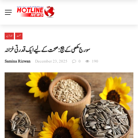
صحت
تازہ ترین
سورج مکھی کے بیج: صحت کے لیے ایک قدرتی خزانہ
Samina Rizwan
December 23, 2025
0
190