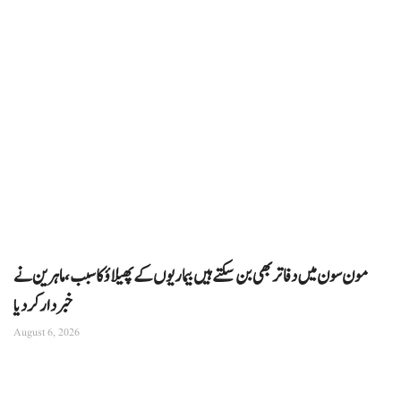
مون سون میں دفاتر بھی بن سکتے ہیں بیماریوں کے پھیلاؤ کا سبب، ماہرین نے
خبردار کر دیا
August 6, 2026