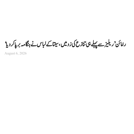
‘رامائن’ ریلیز سے پہلے ہی تنازع کی زد میں، سیتا کے لباس نے ہنگامہ برپا کردیا
August 6, 2026