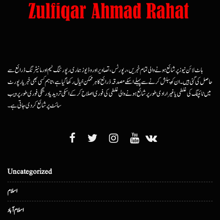
ہاٹ لائن نیوز پر شائع ہونے والی تمام خبریں، رپورٹس، تصاویر اور وڈیوز ہماری رپورٹنگ ٹیم اور مانیٹرنگ ذرائع سے
حاصل کی گئی ہیں۔ ان کو پبلش کرنے سے پہلے اسکے مصدقہ ذرائع کا ہرممکن خیال رکھا گیا ہے، تاہم کسی بھی خبر یا رپورٹ
میں ٹائپنگ کی غلطی یا غیرارادی طور پر شائع ہونے والی غلطی کی فوری اصلاح کرکے اسکی تردید یا درستگی فوری طور پر ویب
سائٹ پر شائع کردی جاتی ہے۔
Uncategorized
اسلام
اسلام آباد