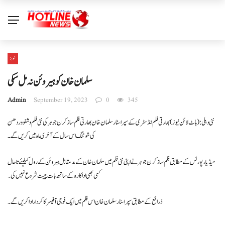
شوبز
سلمان خان کو ہیروئن نہ مل سکی
Admin
September 19, 2023
0
345
نئی دہلی: ( ہاٹ لائن نیوز) بھارتی فلم انڈسٹری کے سپراسٹار سلمان خان بھارتی فلم ساز کرن جوہر کی نئی فلم وشنو وردھن
کی شوٹنگ اس سال کے آخری ماہ میں کریں گے۔
میڈیا رپورٹس کے مطابق فلم ساز کرن جوہر نے اپنی نئی فلم میں سلمان خان کے مدمقابل ہیروئن کے رول کیلیئے تا حال
کسی بھی اداکارہ کے ساتھ بات چیت شروع نہیں کی ۔
ذرائع کے مطابق سپر اسٹار سلمان خان اس فلم میں ایک فوجی آفیسر کا کردار ادا کریں گے ۔