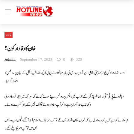
پاکستان
خان کاوفادارکون ؟
Admin
September 17, 2023
0
328
لاہور: ( ہاٹ لائن نیوز) سابق وفاقی وزیر فواد چوہدری کی اہلیہ حبا فواد نے پی ٹی آئی رہنما شہبازگل کے بیان پر ردعمل کا
اظہار کر دیا ۔
حبا فواد نے پی ٹی آئی رہنما شہباز گل کے جواب میں ایکس پر ردعمل دیتے ہوئے کہا ہے کہ امریکہ میں بیٹھ کر وفاداری
دکھانا بے حد آسان ہے، اگر آپ وفادار ہوتے تو اٹک جیل کے باہر کھڑے ہوتے۔
حبا فواد نے کہا ہے کہ یہ کیا وفاداری ہے کہ عمران خان اقتدار میں تھے تو آپ امریکا سے اسلام آباد آگئے، لیکن اب وہ جیل
میں ہیں تو آپ امریکا چلے گئے۔