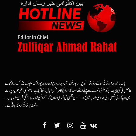
ہاٹ لائن نیوز پر شائع ہونے والی تمام خبریں، رپورٹس، تصاویر اور وڈیوز ہماری رپورٹنگ ٹیم اور مانیٹرنگ ذرائع سے
حاصل کی گئی ہیں۔ ان کو پبلش کرنے سے پہلے اسکے مصدقہ ذرائع کا ہرممکن خیال رکھا گیا ہے، تاہم کسی بھی خبر یا رپورٹ
میں ٹائپنگ کی غلطی یا غیرارادی طور پر شائع ہونے والی غلطی کی فوری اصلاح کرکے اسکی تردید یا درستگی فوری طور پر ویب
سائٹ پر شائع کردی جاتی ہے۔