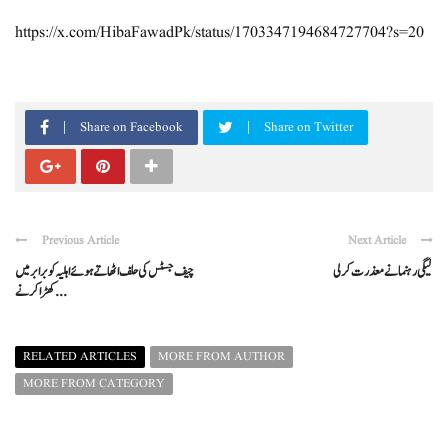
https://x.com/HibaFawadPk/status/1703347194684727704?s=20
Share on Facebook
Share on Twitter
Previous Article
Next Article
لیگی رہنما نے معذرت کرلی
چیف جسٹس کی حلف اٹھاتے ہوئے اہلیہ کو برابر میں
کھڑا کرنے ...
RELATED ARTICLES
MORE FROM AUTHOR
MORE FROM CATEGORY