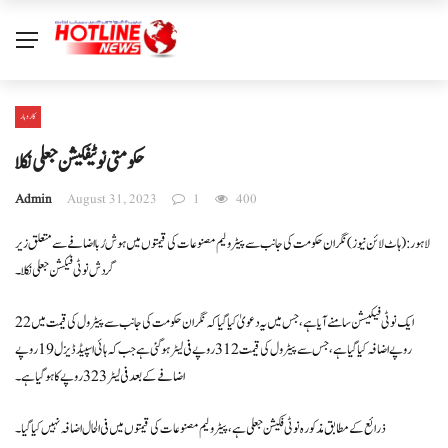
کاروبار
حکومتی نوٹیفکیشن جعلی نکلا
Admin
August 31, 2023
1
400
لاہور: ( ہاٹ لائن نیوز) نگران حکومت کی جانب سے پیٹرولیم مصنوعات کی قیمتوں میں ہوش رُبا اضافے سے متعلق زیر
گردش نوٹی فیکشن جعلی نکلا ۔
ایک نوٹی فیکیشن سامنے آیا ہے ، جس میں یہ دعویٰ کیا گیا کہ نگران حکومت کی جانب سے پیٹرول کی قیمت میں 22
روپے اضافہ کیا گیا ہے ، جس سے پیٹرول کی قیمت 312 روپےفی لیٹر ہوگئی ہے جب کہ ہائی اسپیڈ ڈیزل 19 روپے
اضافے کے بعد فی لیٹر 323 روپے کا ہو گیا ہے ۔
ذرائع کے مطابق مذکورہ نوٹی فکیشن جعلی ہے ، پیٹرولیم مصنوعات کی قیمتوں میں فی الحال اضافہ نہیں کیا گیا ۔