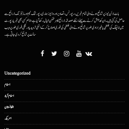
ہاٹ لائن نیوز پر شائع ہونے والی تمام خبریں، رپورٹس، تصاویر اور وڈیوز ہماری رپورٹنگ ٹیم اور مانیٹرنگ ذرائع سے
حاصل کی گئی ہیں۔ ان کو پبلش کرنے سے پہلے اسکے مصدقہ ذرائع کا ہرممکن خیال رکھا گیا ہے، تاہم کسی بھی خبر یا رپورٹ
میں ٹائپنگ کی غلطی یا غیرارادی طور پر شائع ہونے والی غلطی کی فوری اصلاح کرکے اسکی تردید یا درستگی فوری طور پر ویب
سائٹ پر شائع کردی جاتی ہے۔
Uncategorized
اسلام
اسلام آباد
افغانستان
امریکہ