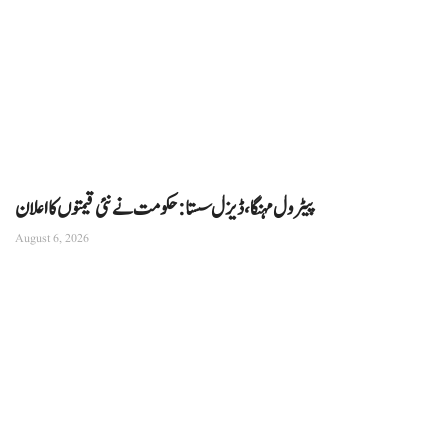
پیٹرول مہنگا، ڈیزل سستا: حکومت نے نئی قیمتوں کا اعلان
August 6, 2026