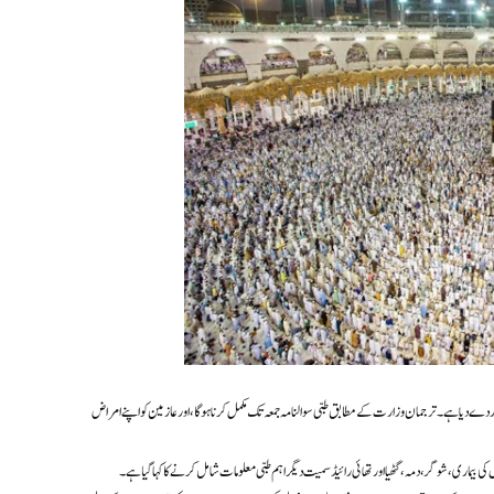
بھرنا لازمی قرار دے دیا ہے۔ ترجمان وزارت کے مطابق طبی سوالنامہ جمعہ تک مکمل کرنا ہوگا، اور عازمین کو اپنے امراض
کی بیماری، شوگر، دمہ، گٹھیا اور تھائی رائیڈ سمیت دیگر اہم طبی معلومات شامل کرنے کا کہا گیا ہے۔