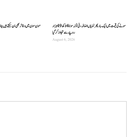
سونے کی قیمت میں ایک بار پھر نمایاں اضافہ، فی تولہ سونا 4 لاکھ 49 ہزار
مون سون میں دفاتر بھی بن سکتے ہیں بیما
روپے سے تجاوز کرگیا
August 6, 2026