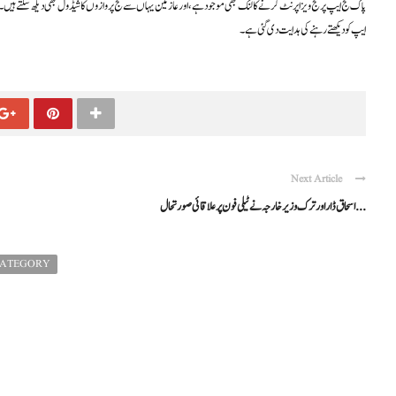
پاک حج ایپ پر حج ویزا پرنٹ کرنے کا لنک بھی موجود ہے، اور عازمین یہاں سے حج پروازوں کا شیڈول بھی دیکھ سکتے ہیں۔
ایپ کو دیکھتے رہنے کی ہدایت دی گئی ہے۔
Next Article
اسحاق ڈار اور ترک وزیر خارجہ نے ٹیلی فون پر علاقائی صورتحال ...
CATEGORY