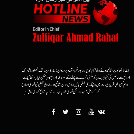
ہاٹ لائن نیوز پر شائع ہونے والی تمام خبریں، رپورٹس، تصاویر اور وڈیوز ہماری رپورٹنگ ٹیم اور مانیٹرنگ
ذرائع سے حاصل کی گئی ہیں۔ ان کو پبلش کرنے سے پہلے اسکے مصدقہ ذرائع کا ہرممکن خیال رکھا گیا ہے،
تاہم کسی بھی خبر یا رپورٹ میں ٹائپنگ کی غلطی یا غیرارادی طور پر شائع ہونے والی غلطی کی فوری اصلاح
کرکے اسکی تردید یا درستگی فوری طور پر ویب سائٹ پر شائع کردی جاتی ہے۔