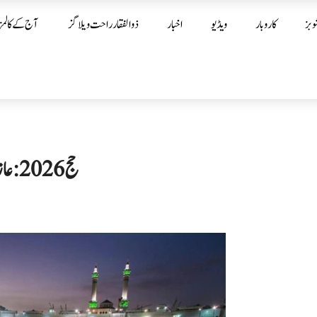
وبز
کاروبار
ویڈیو
اخبار
ذوالفقار راحت ویلاگز
آج کے کالمز
حج 2026: عازمین کے لیے پاک حج ایپ پر میڈیکل فارم لازمی قرار