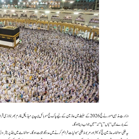
وزارتِ مذہبی امور نے حج 2026 کے سلسلے میں عازمین کے لیے پاک حج موبائل ایپ پر میڈیکل فارم 
کے بارے میں “ہاں” یا “نہ” میں جواب دینا ہوگا۔
یہ طبی سوالنامہ عازمین حج کو بہتر اور مربوط طبی سہولیات فراہم کرنے میں مددگار ثابت ہوگا۔ سوالنامے میں بلڈ پریشر، دل 