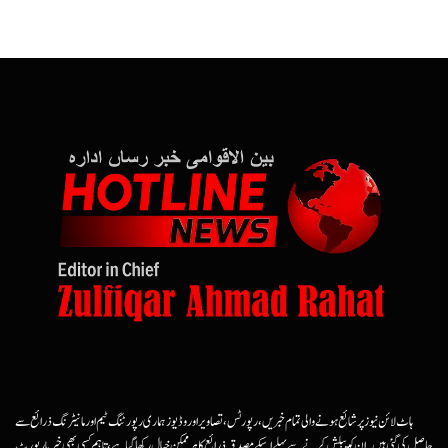
ہاٹ لائن نیوز پر شائع ہونے والی تمام خبریں، رپورٹس، تصاویر اور وڈیوز ہماری رپورٹنگ ٹیم اور مانیٹرنگ ذرائع سے
حاصل کی گئی ہیں۔ ان کو پبلش کرنے سے پہلے اسکے مصدقہ ذرائع کا ہرممکن خیال رکھا گیا ہے، تاہم کسی بھی خبر یا رپورٹ