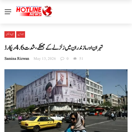
تازہ ترین
بین الا قوامی
تہران اور مازندران میں زلزلے کے جھٹکے، شدت 4.6 ریکارڈ
Samina Rizwan
May 13, 2026
0
51