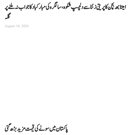
امیتابھ بچن کا پریتی زنٹا سے دلچسپ شکوہ، سالگرہ کی مبارکباد کا جواب نہ ملنے پر
گلہ
August 10, 2026
پاکستان میں سونے کی قیمت مزید بڑھ گئی