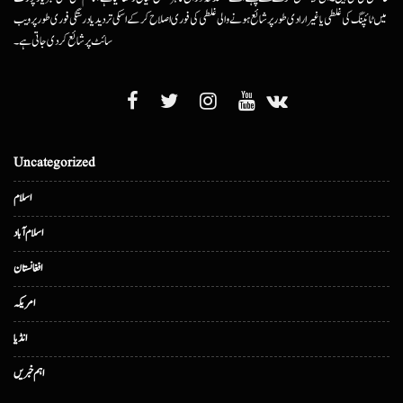
میں ٹائپنگ کی غلطی یا غیرارادی طور پر شائع ہونے والی غلطی کی فوری اصلاح کرکے اسکی تردید یا درستگی فوری طور پر ویب
سائٹ پر شائع کردی جاتی ہے۔
Uncategorized
اسلام
اسلام آباد
افغانستان
امریکہ
انڈیا
اہم خبریں