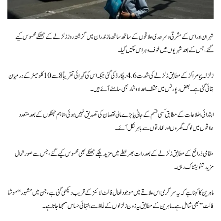
تہران اور اس کے مشرقی و سرحدی علاقوں کے ساتھ ساتھ مازندران میں گزشتہ روز زلزلے کے جھٹکے محسوس کیے
گئے، جس کے بعد شہریوں میں خوف و ہراس پھیل گیا۔
زلزلہ پیما مراکز کے مطابق زلزلے کی شدت 4.6 ریکارڈ کی گئی جبکہ اس کی گہرائی تقریباً 8 سے 10 کلومیٹر کے درمیان
بتائی گئی ہے۔ بعض رپورٹس میں مختلف اعداد و شمار بھی سامنے آئے ہیں۔
ابتدائی اطلاعات کے مطابق کسی قسم کے جانی یا بڑے مالی نقصان کی تصدیق نہیں ہوئی، تاہم جھٹکوں کے بعد متعدد
علاقوں میں لوگ گھروں اور عمارتوں سے باہر نکل آئے۔
مقامی ذرائع کے مطابق زلزلے کے بعد رات بھر خطے میں مزید ہلکے جھٹکے بھی محسوس کیے گئے، جس سے صورتحال
مزید تشویشناک رہی۔
ماہرین کا کہنا ہے کہ یہ سرگرمی اس علاقے میں موجود فعال فالٹ لائنز کے قریب دیکھی گئی ہے، جن میں مشہور “موشا
فالٹ” بھی شامل ہے۔ ماہرین کے مطابق یہ زون زلزلوں کے لحاظ سے انتہائی حساس سمجھا جاتا ہے۔