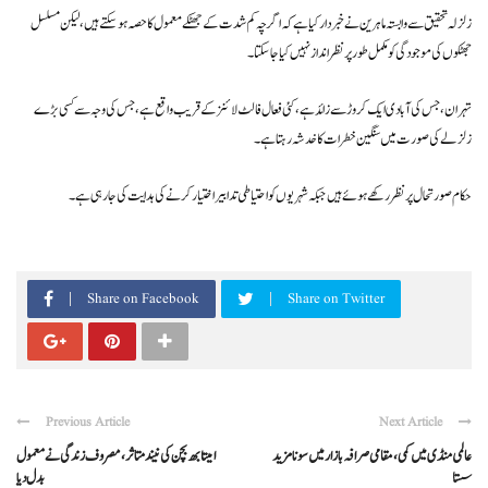
زلزلہ تحقیق سے وابستہ ماہرین نے خبردار کیا ہے کہ اگرچہ کم شدت کے جھٹکے معمول کا حصہ ہو سکتے ہیں، لیکن مسلسل
جھٹکوں کی موجودگی کو مکمل طور پر نظر انداز نہیں کیا جا سکتا۔
تہران، جس کی آبادی ایک کروڑ سے زائد ہے، کئی فعال فالٹ لائنز کے قریب واقع ہے، جس کی وجہ سے کسی بڑے
زلزلے کی صورت میں سنگین خطرات کا خدشہ رہتا ہے۔
حکام صورتحال پر نظر رکھے ہوئے ہیں جبکہ شہریوں کو احتیاطی تدابیر اختیار کرنے کی ہدایت کی جا رہی ہے۔
Share on Facebook
Share on Twitter
Previous Article
Next Article
عالمی منڈی میں کمی، مقامی صرافہ بازار میں سونا مزید
امیتابھ بچن کی نیند متاثر، مصروف زندگی نے معمول
سستا
بدل دیا