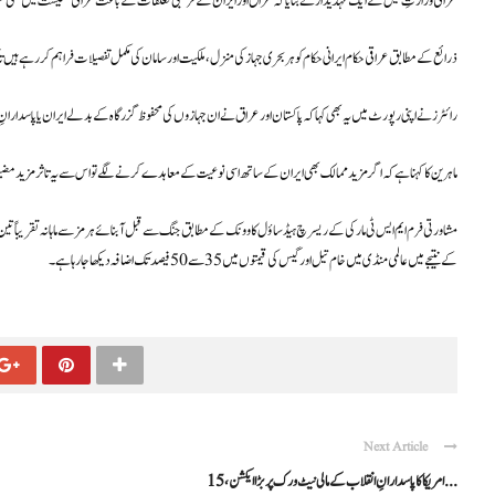
عراقی وزارتِ تیل کے ایک عہدیدار نے بتایا کہ عراق اور ایران کے قریبی تعلقات کے باعث عراقی معیشت میں کسی 
ذرائع کے مطابق عراقی حکام ایرانی حکام کو ہر بحری جہاز کی منزل، ملکیت اور سامان کی مکمل تفصیلات فراہم کر رہے ہیں تاک
رائٹرز نے اپنی رپورٹ میں یہ بھی کہا کہ پاکستان اور عراق نے ان جہازوں کی محفوظ گزرگاہ کے بدلے ایران یا پاسدارانِ ا
ماہرین کا کہنا ہے کہ اگر مزید ممالک بھی ایران کے ساتھ اسی نوعیت کے معاہدے کرنے لگے تو اس سے یہ تاثر مزید مضبوط ہ
مشاورتی فرم ایم ایس ٹی مارکی کے ریسرچ ہیڈ ساؤل کاوونک کے مطابق جنگ سے قبل آبنائے ہرمز سے ماہانہ تقریباً تین 
کے نتیجے میں عالمی منڈی میں خام تیل اور گیس کی قیمتوں میں 35 سے 50 فیصد تک اضافہ دیکھا جا رہا ہے۔
Next Article
امریکا کا پاسدارانِ انقلاب کے مالی نیٹ ورک پر بڑا ایکشن، 15 ...