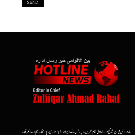
ہاٹ لائن نیوز پر شائع ہونے والی تمام خبریں، رپورٹس، تصاویر اور وڈیوز ہماری رپورٹنگ ٹیم اور مانیٹرنگ