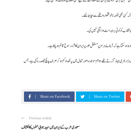
بھی قسم کی بڑی گراوٹ ایران کے مفادات کے لیے بھی نقصان دہ ثابت ہو سکتی ہے۔
ہ کسی بھی ممکنہ ناخوشگوار واقعے سے بچا جا سکے۔
نقلاب کو کوئی براہِ راست ادائیگی نہیں کی۔
و سکتا ہے کہ آبنائے ہرمز پر مستقل طور پر ایران کا اثر و رسوخ قائم ہو چکا ہے۔
ہزار بحری جہاز گزرتے تھے، تاہم موجودہ صورتحال میں یہ تعداد کم ہو کر صرف پانچ فیصد رہ گئی ہے، جس
Share on Facebook
Share on Twitter
Previous Article
سعودی عرب کے ایران میں مبینہ جوابی حملوں کا انکشاف