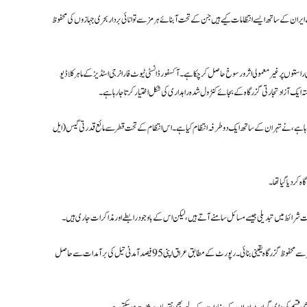
ان کے ساتھ ایسے انتظامات کیے ہیں جن کے تحت آبنائے ہرمز سے توانائی بردار بحری جہازوں کی محفوظ
وں پر غیر معمولی اثر و رسوخ حاصل کر چکا ہے۔ آکسفورڈ انسٹی ٹیوٹ فار انرجی اسٹڈیز کے ماہر کلاڈیو
 ایک آزاد تجارتی گزرگاہ کے بجائے کنٹرول شدہ راہداری کی شکل اختیار کرتا جا رہا ہے۔
کر رہا ہے، نے تہران کے ساتھ ایک دو طرفہ انتظام کیا ہے۔ اس انتظام کے تحت قطر سے مائع قدرتی گیس (ایل
کر دیا گیا تھا۔
ات شرائط میں تبدیلی جیسے مسائل سامنے آتے ہیں، لیکن اس کے باوجود رابطے اور مذاکرات جاری ہیں۔
دوسری جانب عراق نے بھی ایران کے ساتھ غیر اعلانیہ تعاون کے ذریعے اپنے دو بڑے بحری جہازوں کی آبنائے ہرمز سے محفوظ گزرگاہ یقینی بنائی۔ رپورٹ کے مطابق عراق اپنی 95 فیصد آمدنی تیل کی برآمدات سے حاصل