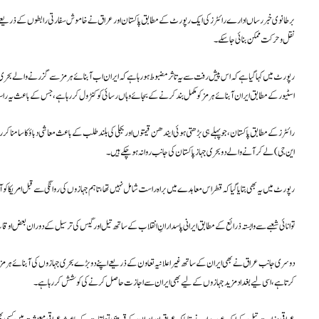
برطانوی خبر رساں ادارے رائٹرز کی ایک رپورٹ کے مطابق پاکستان اور عراق نے خاموش سفارتی رابطوں کے ذریعے ایر
نقل و حرکت ممکن بنائی جا سکے۔
رپورٹ میں کہا گیا ہے کہ اس پیش رفت سے یہ تاثر مضبوط ہو رہا ہے کہ ایران اب آبنائے ہرمز سے گزرنے والے بحری راست
اسٹیور کے مطابق ایران آبنائے ہرمز کو مکمل بند کرنے کے بجائے وہاں رسائی کو کنٹرول کر رہا ہے، جس کے باعث یہ راستہ
رائٹرز کے مطابق پاکستان، جو پہلے ہی بڑھتی ہوئی ایندھن قیمتوں اور بجلی کی بلند طلب کے باعث معاشی دباؤ کا سامنا 
این جی) لے کر آنے والے دو بحری جہاز پاکستان کی جانب روانہ ہو چکے ہیں۔
رپورٹ میں یہ بھی بتایا گیا کہ قطر اس معاہدے میں براہ راست شامل نہیں تھا، تاہم جہازوں کی روانگی سے قبل امریکا کو آگاہ 
توانائی شعبے سے وابستہ ذرائع کے مطابق ایرانی پاسدارانِ انقلاب کے ساتھ تیل اور گیس کی ترسیل کے دوران بعض اوق
کرتا ہے، اسی لیے بغداد مزید جہازوں کے لیے بھی ایران سے اجازت حاصل کرنے کی کوشش کر رہا ہے۔