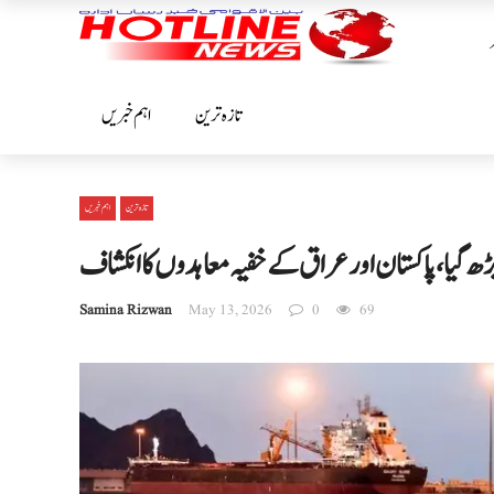
تازہ ترین
اہم خبریں
تازہ ترین
اہم خبریں
 بڑھ گیا، پاکستان اور عراق کے خفیہ معاہدوں کا انکشاف
Samina Rizwan
May 13, 2026
0
69