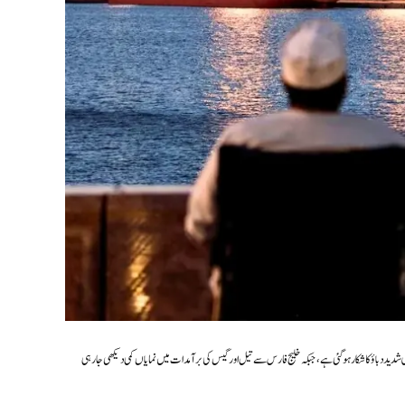
دید دباؤ کا شکار ہو گئی ہے، جبکہ خلیج فارس سے تیل اور گیس کی برآمدات میں نمایاں کمی دیکھی جا رہی