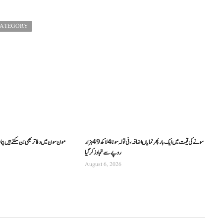
CATEGORY
سونے کی قیمت میں ایک بار پھر نمایاں اضافہ، فی تولہ سونا 4 لاکھ 49 ہزار
مون سون میں دفاتر بھی بن سکتے ہیں بیما
روپے سے تجاوز کرگیا
August 6, 2026